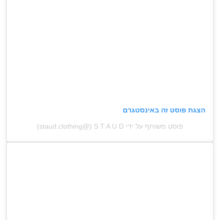
הצגת פוסט זה באינסטגרם
פוסט משותף על ידי ‏‎S T A U D‎‏ (@‏‎staud.clothing‎‏)