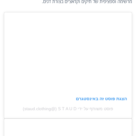
מרשימה וספציפית של תיקים וקלאצ'ים בצורת דגים.
הצגת פוסט זה באינסטגרם
פוסט משותף על ידי ‏‎S T A U D‎‏ (@‏‎staud.clothing‎‏)