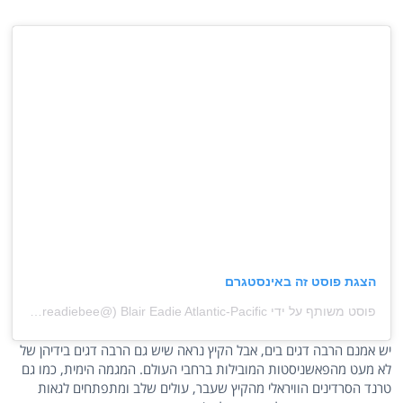
הצגת פוסט זה באינסטגרם
פוסט משותף על ידי ‏‎Blair Eadie Atlantic-Pacific‎‏ (@‏‎blaireadiebee‎‏)
יש אמנם הרבה דגים בים, אבל הקיץ נראה שיש גם הרבה דגים בידיהן של
לא מעט מהפאשניסטות המובילות ברחבי העולם. המגמה הימית, כמו גם
טרנד הסרדינים הוויראלי מהקיץ שעבר, עולים שלב ומתפתחים לגאות