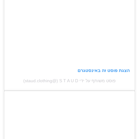
הצגת פוסט זה באינסטגרם
פוסט משותף על ידי ‏‎S T A U D‎‏ (@‏‎staud.clothing‎‏)