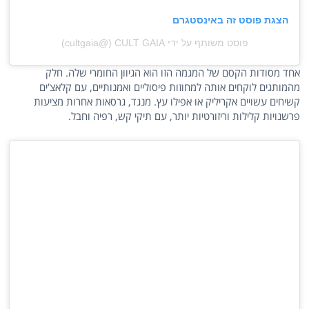
הצגת פוסט זה באינסטגרם
פוסט משותף על ידי ‏‎CULT GAIA‎‏ (@‏‎cultgaia‎‏)
אחד מסודות הקסם של המגמה הזו הוא הגיוון החומרי שלה. חלק
מהמותגים לוקחים אותה למחוזות פיסוליים ואמנותיים, עם קלאצ'ים
קשיחים עשויים אקריליק או אפילו עץ. מנגד, גרסאות אחרות מציעות
פרשנויות קלילות וריזורטיות יותר, עם תיקי קש, רפיה וחבל.