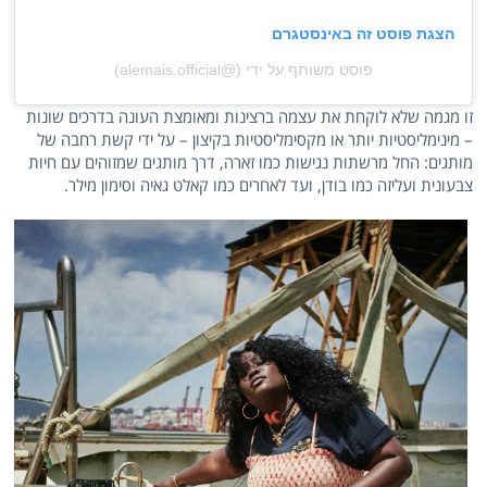
הצגת פוסט זה באינסטגרם
פוסט משותף על ידי (@‏‎alemais.official‎‏)
זו מגמה שלא לוקחת את עצמה ברצינות ומאומצת העונה בדרכים שונות
– מינימליסטיות יותר או מקסימליסטיות בקיצון – על ידי קשת רחבה של
מותגים: החל מרשתות נגישות כמו זארה, דרך מותגים שמזוהים עם חיות
צבעונית ועליזה כמו בודן, ועד לאחרים כמו קאלט גאיה וסימון מילר.