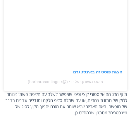
הצגת פוסט זה באינסטגרם
פוסט משותף על ידי (@‏‎barbarasantiago.r‎‏)
תיקי הדג הם אקססורי קיצי וכיפי שאפשר לשלב עם חליפת פשתן נינוחה
ללוק של חתונת צהריים, או עם שמלת סליפ חלקה וסנדלים עדינים בדינר
של חופשה. האם האביזר שלא שוחה עם הזרם יהפוך הקיץ לסוג של
מיינסטרים? מסתמן שבהחלט כן.