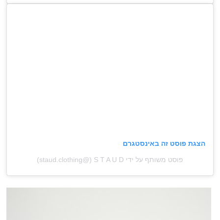
הצגת פוסט זה באינסטגרם
פוסט משותף על ידי ‏‎S T A U D‎‏ (@‏‎staud.clothing‎‏)