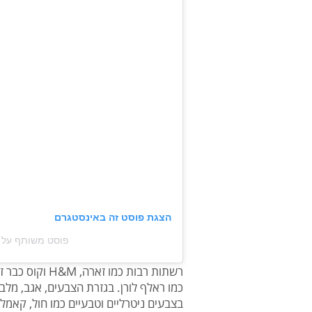
הצגת פוסט זה באינסטגרם
פוסט משותף על ידי ‏‎Kiran Kaytee‎‏ (@‏aytee‎
רשתות רבות כמו
כמו ראלף לורן. בגזרת הצבעים, אגב, מל
בצבעים ניטרליים וטבעיים כמו חול, קאמל,