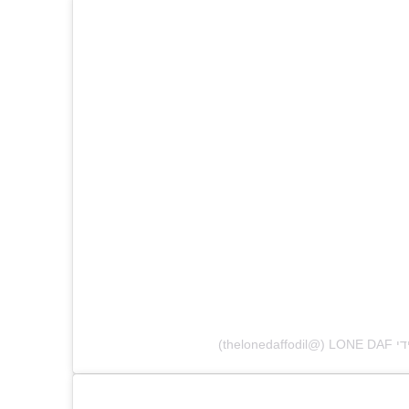
‎thel‏)