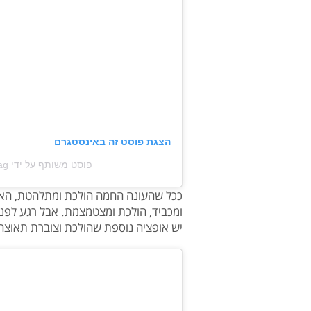
הצגת פוסט זה באינסטגרם
פוסט משותף על ידי ‏‎Deborah Reyner Sebag‎‏ (@‏‎thedailydeb‎‏)
ככל שהעונה החמה הולכת ומתלהטת, האפש
ומכביד, הולכת ומצטמצמת. אבל רגע לפני
יש אופציה נוספת שהולכת וצוברת תאוצה