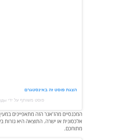
הצגת פוסט זה באינסטגרם
פוסט משותף על ידי ‏‎Магазин Одежды‎‏ (@‏‎worlds_way_brand_‎‏)
המכנסיים מהז'אנר הזה מתאפיינים במעין
אלכסונית או ישרה. התוצאה היא גזרות בע
מתוחכם.