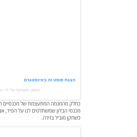
הצגת פוסט זה באינסטגרם
פוסט משותף על ידי ‏‎Polo Ralph Lauren‎‏ (@‏‎poloralphlauren‎‏)
כחלק מהמגמה המתעצמת של מכנסיים רחוקי
מכנסי הבלון שמשתלטים לנו על הפיד, אב
כשחקן מוביל בזירה.