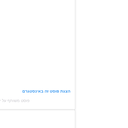
הצגת פוסט זה באינסטגרם
פוסט משותף על ידי ‏‎Hannah‎‏ (@‏p_gotdressed‎