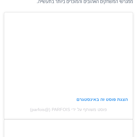
ממגרשי המשחקים האהובים והמוכרים ביותר בתעשייה.
הצגת פוסט זה באינסטגרם
פוסט משותף על ידי ‏‎PARFOIS‎‏ (@‏‎parfois‎‏)