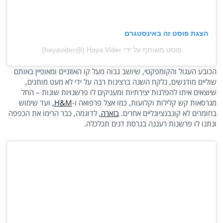
הצגת פוסט זה באינסטגרם
פוסט משותף על ידי ‏‎Haya Vider‎‏ (@‏‎hayavider‎‏)
הכובע העגול והקומפקטי, שיושב גבוה מעל קו האוזניים ומאופיין באותם
שוליים מודגשים, נלקח השנה ברצינות רבה על ידי לא מעט מותגים,
שיוצאים איתו להפלגות יצירתיות ומעניקים לו פרשנויות שונות – החל
מגרסאות קש קלילות וקלועות, כמו אצל פרפואה ו-
H&M,
ועד שימוש
בחומרים לא קונבנציונליים אחרים.
בזארה,
לדוגמה, כבר הרימו את הכפפה
ונתנו לו פרשנות רעננה בגרסת דנים תכלכלה.