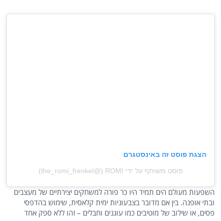
הצגת פוסט זה באינסטגרם
פוסט משותף על ידי ‏‎ROMI‎‏ (@‏‎the_romi_frenkel‎‏)
השפעות מעולם הים תמיד היו כר פורה למשחקים יצירתיים של מעצבים
ובתי אופנה. בין אם מדובר בצבעוניות ימית קלאסית, שימוש בהדפסי
פסים, או שילוב של מוטיבים כמו עוגנים וחבלים – זהו ללא ספק אחד