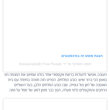
הצגת פוסט זה באינסטגרם
פוסט משותף על ידי ‏‎Free People‎‏ (@‏‎freepeople‎‏)
העונה, אפשר להעלות ברשת אקססורי אחד בולט שמייצג את המגמה הזו
באופן הכי ברור שיש: כובע המלחים. הפריט הזה מזוהה במיוחד עם בית
האופנה של ז'אן פול גוטייה, שבו כובע המלחים הלבן, בעל השוליים
הרחבים והמקופלים כלפי מעלה, הפך כבר מזמן לסוג של סמל על-זמני.