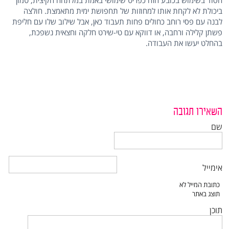
הסוד בשימוש בכובע הזה כפריט שימושי באמת במלתחה הקיצית, טמון
ביכולת לא לקחת אותו למחוזות של תחפושת ימית מתאמצת. חולצה
לבנה עם פסי רוחב כחולים פחות תעבוד כאן, אבל שילוב שלו עם חליפת
פשתן קלילה ורחבה, או דווקא עם טי-שירט חלקה וחצאית נשפכת,
בהחלט יעשו את העבודה.
השאירו תגובה
שם
אימייל
תוכן