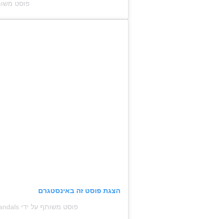
פוסט משותף על ידי ‏S‎
הצגת פוסט זה באינסטגרם
פוסט משותף על ידי ‏‎Ancient Greek Sandals‎‏ (@‏‎ancientgreeksandals‎‏)