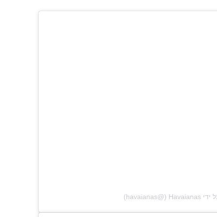
‎havaianas‎‏)