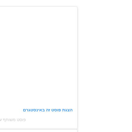
הצגת פוסט זה באינסטגרם
פוסט משותף על ידי ‏‎Havaianas‎‏ (@‏