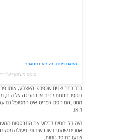
הצגת פוסט זה באינסטגרם
פוסט משותף על ידי ‏‎Moda Operandi‎‏ (@‏‎modaoperandi‎‏
כבר כמה שנים שכפכפי האצבע, אותו פריט
לסופר מתחת לבית או בהליכה אל הים, מ
ממנו, הם הפכו לפריט-איט המטופל גם על 
רואו.
היה קל יחסית לבלוע את התבססות המעמד 
אחרים שהתחדשו בשיתופי פעולה מסקרנים
שנעו בחוסר נוחות.