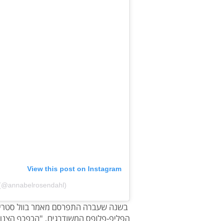
View this post on Instagram
 (@annabelrosendahl)
בשנה שעברה התפרסם מאמר בוול סטריט
הפליפ-פלופס המשודרגים. "הכפכף הצנוע"