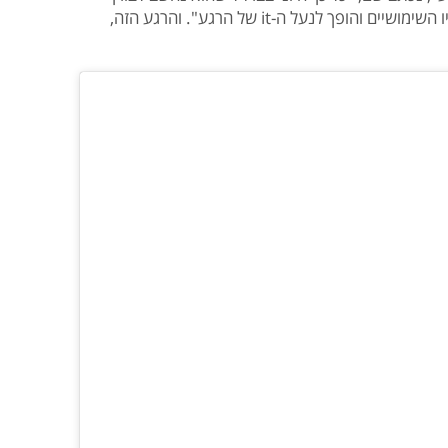
בסיסי מוגן-אינפלציה, מתעלה מעל שורשיו השימושיים והופך לנעל ה-it של הרגע". והרגע הזה,