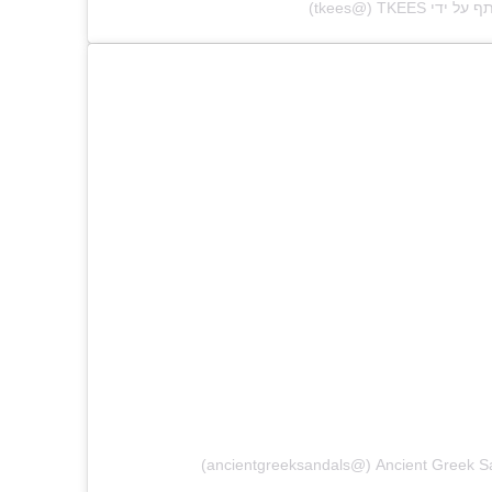
‎TKEE‏ (@‏‎tkees‎‏)