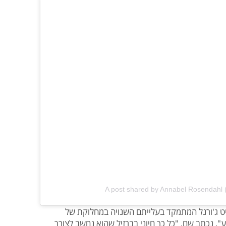
A post shared by Annabel Rosendahl
 ג'ורנל המתמקד בעלייתם השנויה במחלוקת של
, נכתב שם, "כל כך חיוני בברזיל שהוא נחשב לצורך