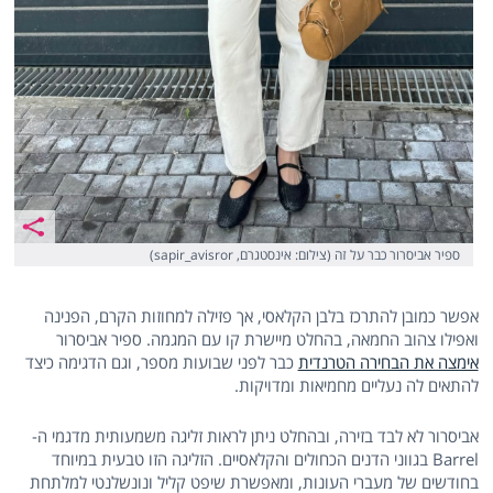
ספיר אביסרור כבר על זה (צילום: אינסטגרם, sapir_avisror)
אפשר כמובן להתרכז בלבן הקלאסי, אך פזילה למחוזות הקרם, הפנינה
ואפילו צהוב החמאה, בהחלט מיישרת קו עם המגמה. ספיר אביסרור
אימצה את הבחירה הטרנדית
כבר לפני שבועות מספר, וגם הדגימה כיצד
להתאים לה נעליים מחמיאות ומדויקות.
אביסרור לא לבד בזירה, ובהחלט ניתן לראות זליגה משמעותית מדגמי ה-
Barrel בגווני הדנים הכחולים והקלאסיים. הזליגה הזו טבעית במיוחד
בחודשים של מעברי העונות, ומאפשרת שיפט קליל ונונשלנטי למלתחת