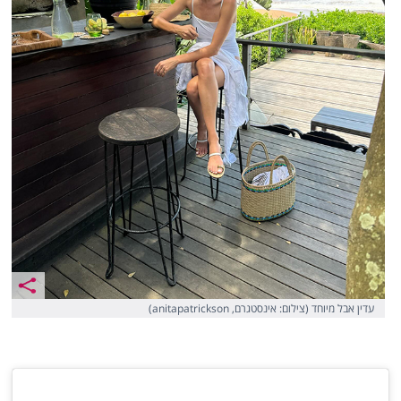
עדין אבל מיוחד (צילום: אינסטגרם, anitapatrickson)