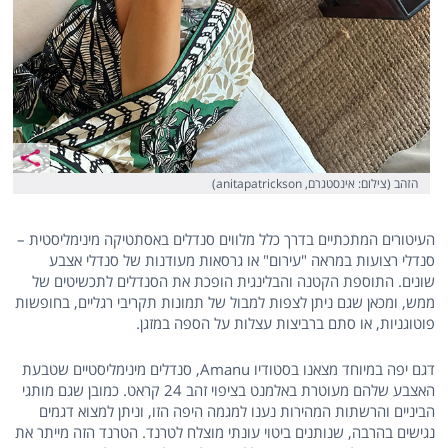
הזהב (צילום: אינסטגרם, anitapatrickson)
העיטורים המתכתיים בדרך כלל מלווים סנדלים באסתטיקה מינימליסטית –
סנדלי רצועות במראה "עירום" או גרסאות מעודנות של סנדלי אצבע
שונים. התוספת הקטנה והבלינגית הופכת את הסנדלים לתכשיטים של
ממש, ומכאן שגם ניתן לצפות למבול של תמונות תקריבי רגליים, בחופשות
פוטוגניות, או סתם ברביצות עצלות על הספה במזגן.
דגם יפה במיוחד מצאנו בסטודיו Amanu, סנדלים מינימליסטיים שטבעת
האצבע שלהם מעוטרת באלמנט בציפוי זהב 24 קראט. כמובן שגם מותגי
הביניים והרשתות המהירות נענו למגמה היפה הזו, וניתן למצוא דגמים
נגישים בהרבה, שנותנים ביטוי עונתי מוצלח לטרנד. הטרנד הזה מייתר את