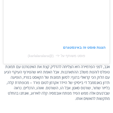
הצגת פוסט זה באינסטגרם
פוסט משותף על ידי ‏‎‏ (@‏‎karlalaralara‎‏)
אגב, לפני הפרמיירה היא הצליחה להדליק קצת את האינטרנט עם תמונת
טופלס לוהטת משלב ההתארגנות. אבל האמת היא שהטירוף העיקרי הגיע
עם הלוק הכי קז'ואלי ברצף: לסשן תמונות של הקאסט בפריז, הופיעה
ת'רון באנסמבל די בייסיקי של היידר אקרמן לטום פורד – מכופתרת קלה,
בלייזר שחור, שורטס סאטן. אבל הו, השורטס. ואוהו, הרגליים. נראה
שברגעים אלה ממש הפיד מפתח אובססיה קלה לאירוע, ואנחנו בהחלט
מתקשות להאשים אותו.