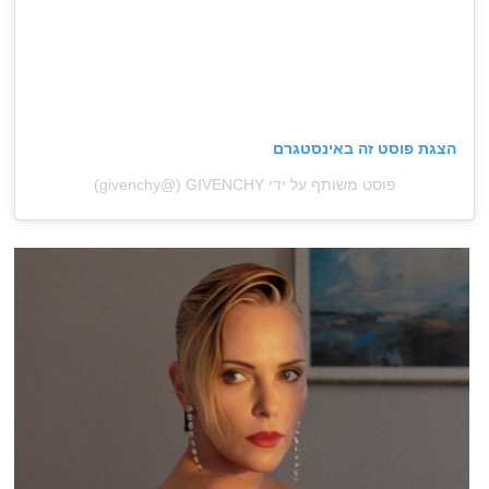
הצגת פוסט זה באינסטגרם
פוסט משותף על ידי ‏‎GIVENCHY‎‏ (@‏‎givenchy‎‏)