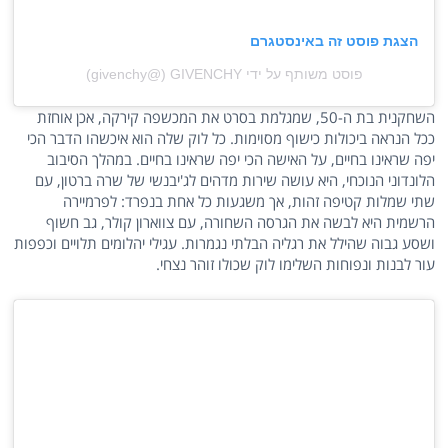
הצגת פוסט זה באינסטגרם
פוסט משותף על ידי ‏‎GIVENCHY‎‏ (@‏‎givenchy‎‏)
השחקנית בת ה-50, שמגלמת בסרט את המכשפה קירקה, אכן אוחזת
ככל הנראה ביכולות כישוף מסוימות. כל לוק שלה הוא איכשהו הדבר הכי
יפה שראינו בחיים, על האישה הכי יפה שראינו בחיים. במהלך הסיבוב
הלונדוני הנוכחי, היא עושה שירות מדהים לג'יבנשי של שרה ברטון, עם
שתי שמלות קטיפה זהות, אך משגעות כל אחת בנפרד: לפרמיירה
הרשמית היא לבשה את הגרסה השחורה, עם צווארון קולר, גב חשוף
ושסע גבוה שהילל את רגליה הבלתי נגמרות. עגילי יהלומים תלויים וכפפות
עור לבנות ונפוחות השלימו לוק שכולו זוהר נצחי.