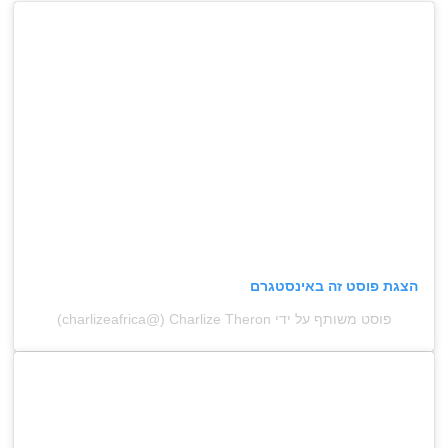
הצגת פוסט זה באינסטגרם
פוסט משותף על ידי ‏‎Charlize Theron‎‏ (@‏‎charlizeafrica‎‏)