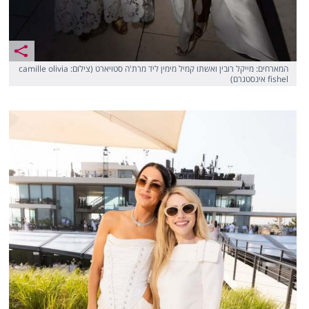
המארחים: מייקל רובין ואשתו קמיל מימין ליד מרת'ה סטויארט (צילום: camille olivia
fishel אינסטגרם)