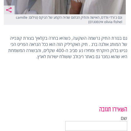
וגם ג'ורדי וודדס, האישה והתיק הכתום שהיה הקמע של הניקס (צילום: camille
olivia fishel אינסטגרם)
גם בגזרת התיק נרשמה השקעה, כשהיא בחרה בקלאץ' בצורת קונכייה
של המותג אולגה ברג . תיק האקריליק הזה הוא ככל הנראה הפריט הכי
נגיש בלוק היוקרתי ומחירו נע סביב ה-400 שקלים, והבשורה המשמחת
היא שהוא נמכר גם באתר ריבולב ששולח ישירות לארץ.
השאירו תגובה
שם