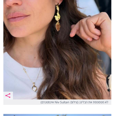
לא מפספסת את הבלינג (צילום: Niv Sultan אינסטגרם)