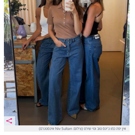
אין יפה כמו ג'ינס טוב וטי שירט (צילום: Niv Sultan אינסטגרם)