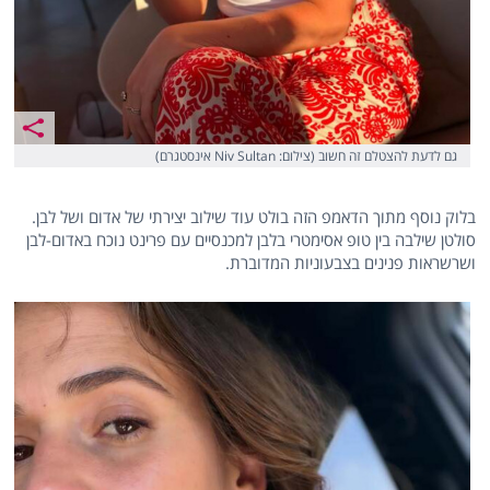
גם לדעת להצטלם זה חשוב (צילום: Niv Sultan אינסטגרם)
בלוק נוסף מתוך הדאמפ הזה בולט עוד שילוב יצירתי של אדום ושל לבן.
סולטן שילבה בין טופ אסימטרי בלבן למכנסיים עם פרינט נוכח באדום-לבן
ושרשראות פנינים בצבעוניות המדוברת.