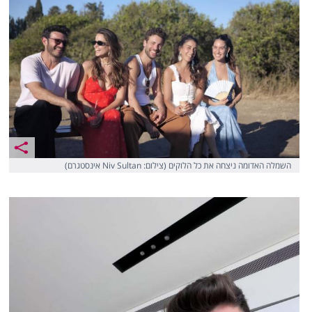
השמלה האדומה ניצחה את כל הלוקים (צילום: Niv Sultan אינסטגרם)