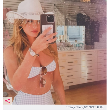
צילום: אינסטגרם, tirtza_cohen