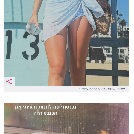
צילום: אינסטגרם, tirtza_cohen