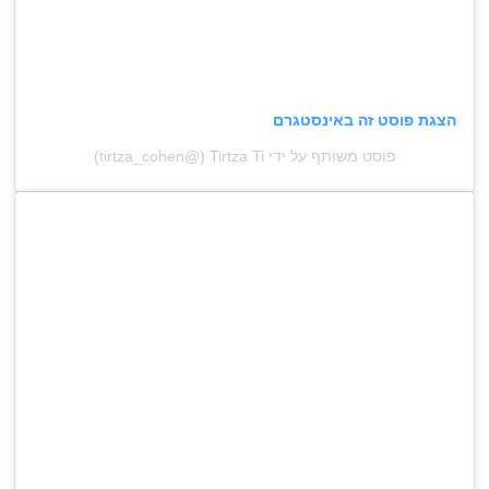
הצגת פוסט זה באינסטגרם
פוסט משותף על ידי ‏‎Tirtza Ti‎‏ (@‏‎tirtza_cohen‎‏)