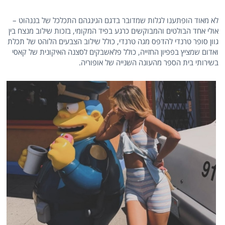
לא מאוד הופתענו לגלות שמדובר בדגם הגינגהם התכלכל של בננהוט –
אולי אחד הבולטים והמבוקשים כרגע בפיד המקומי, בזכות שילוב מנצח בין
גוון סופר טרנדי להדפס מגה טרנדי, כולל שילוב הצבעים הלוהט של תכלת
ואדום שמציץ בפפיון החזייה, כולל פלאשבקים לסצנה האיקונית של קאסי
בשירותי בית הספר מהעונה השנייה של אופוריה.