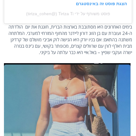
הצגת פוסט זה באינסטגרם
פוסט משותף על ידי ‏‎Tirtza Ti‎‏ (@‏‎tirtza_cohen‎‏)
בימים האחרונים היא מסתובבת בארצות הברית, חוגגת את יום הולדתה
ה-24 ועוברת עם בן הזוג דורון ליידנר מהחוף המזרחי למערבי. המלתחה
משתנה בהתאם: אם בניו יורק היא הגישה לוק אביבי מושלם של קרדיגן
מבית ראלף לורן עם שרוולים קצרים, מכופתר בקושי, עם ג'ינס בגזרה
ישרה ועקבי שפיץ – באל.איי היא כבר עלתה על ביקיני.