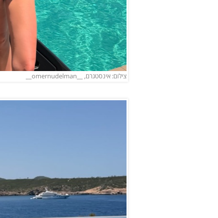
צילום: אינסטגרם, __omernudelman__