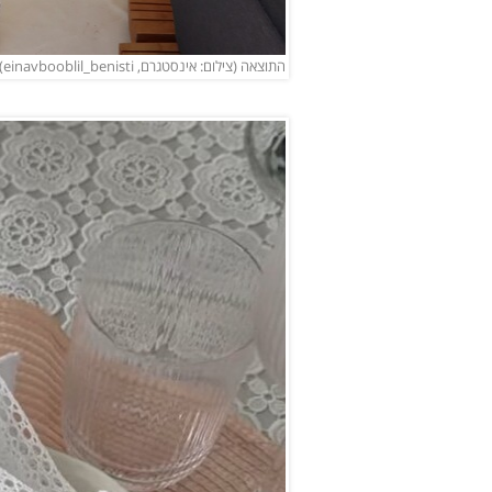
התוצאה (צילום: אינסטגרם, einavbooblil_benisti)