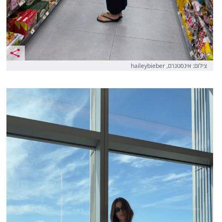
צילום: אינסטגרם, haileybieber