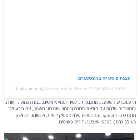
הצגת פוסט זה באינסטגרם
פוסט משותף על ידי ‏‎Hailey Rhode Bieber‎‏ (@‏‎haileybieber‎‏)
אז כמובן שהושפענו. ממכנסי הניינטיז הסמי-מחויטים, בגזרה נמוכה וישרה,
ומהשילוב שלהם עם חולצת תחרה (נהמר שווינטג' משהו), עם כובע של
מרצדס בנץ ובעיקר עם הפריט שלא מפסיק להיות, איכשהו, הנחשק
בעולם כרגע: כפכפי אצבע שחורים פשוטים.