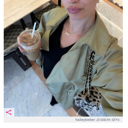
צילום: אינסטגרם, haileybieber