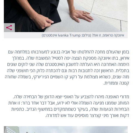
איוונקה טראמפ, זו את? (צילום: Ivanka Trump אינסטגרם)
בזמן שהעולם מחכה להחלטתו של אביה בנוגע למעורבותו במלחמה עם
איראן, בתו איוונקה מספקת הצצה יפה לסטייל המשובח שלה. במהלך
היממה האחרונה היא העלתה לחשבון האינסטגרם שלה שני לוקים שונים
בתכלית. הראשון זכה לתגובות רבות וגם להכתרה כלוק הכי חושפני שלה
מזה שנים, כשהיא מצולמת על רקע קו השמיים הניו־יורקי, בשמלה שחורה
קטנה וממזרית.
מדורי האופנה מיהרו להצביע על האופי יוצא הדופן של הבחירה שלה.
המותג שממנו מגיעה השמלה אולי לא ידוע, אבל דבר אחד ברור: זו אחת
הבחירות הנועזות שלה, בעיקר כשמתמקדים במחשוף הנדיב. כתפיות
דקות ואורך מיני קצרצר מוסיפים עוד אש למדורה.