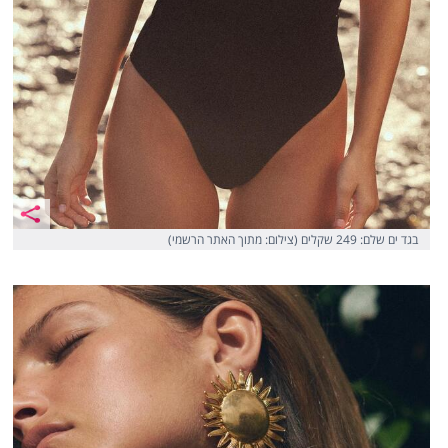
בגד ים שלם: 249 שקלים (צילום: מתוך האתר הרשמי)