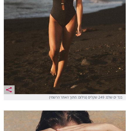
בגד ים שלם: 249 שקלים (צילום: מתוך האתר הרשמי)