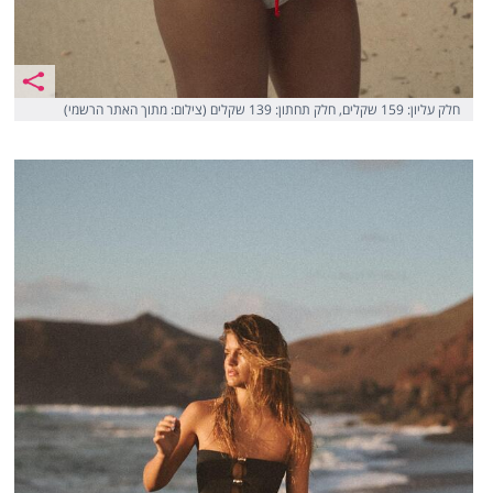
חלק עליון: 159 שקלים, חלק תחתון: 139 שקלים (צילום: מתוך האתר הרשמי)