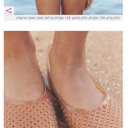
חלק עליון: 139 שקלים, חלק תחתון: 139 שקלים (צילום: מתוך האתר הרשמי)