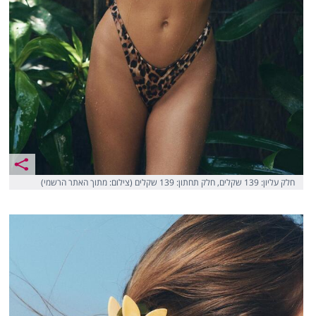
חלק עליון: 139 שקלים, חלק תחתון: 139 שקלים (צילום: מתוך האתר הרשמי)