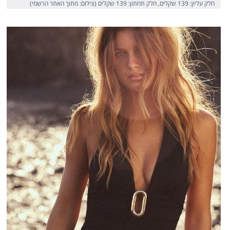
חלק עליון: 139 שקלים, חלק תחתון: 139 שקלים (צילום: מתוך האתר הרשמי)