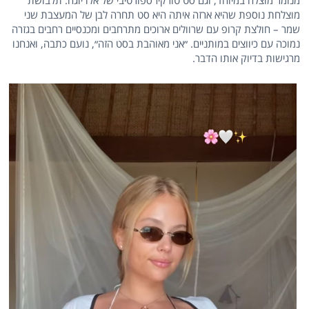
מנומר מוצלח במיוחד, וגם סט טורקיז ספורטיבי של אלו יוגה. תלבושת
מוצלחת נוספת שהיא ארזה איתה היא סט תחרה לבן של המעצבת שני
שמר – חולצת קרופ עם שרוולים ארוכים מתרחבים ומכנסיים רחבים בגזרה
נמוכה עם כיווצים במותניים. ״אני מאוהבת בסט הזה״, נועם כתבה, ואנחנו
מרגישות בדיוק אותו הדבר.