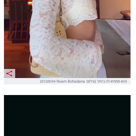
והוא מחמיא לה ביותר (צילום: Noam Bohadana אינסטגרם)