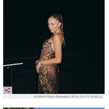
כן, המנומר עדיין פה (צילום: Noam Bohadana אינסטגרם)