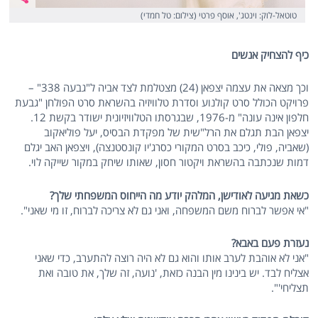
טוטאל-לוק: וינטג', אוסף פרטי (צילום: טל חמדי)
כיף להצחיק אנשים
וכך מצאה את עצמה יצפאן (24) מצטלמת לצד אביה ל"גבעה 338" –
פרויקט הכולל סרט קולנוע וסדרת טלוויזיה בהשראת סרט הפולחן "גבעת
חלפון אינה עונה" מ-1976, שבגרסתו הטלוויזיונית ישודר בקשת 12.
יצפאן הבת תגלם את הרל"שית של מפקדת הבסיס, יעל פוליאקוב
(שאביה, פולי, כיכב בסרט המקורי כסרג'יו קונסטנצה), ויצפאן האב יגלם
דמות שנכתבה בהשראת ויקטור חסון, שאותו שיחק במקור שייקה לוי.
כשאת מגיעה לאודישן, המלהק יודע מה הייחוס המשפחתי שלך?
"אי אפשר לברוח משם המשפחה, ואני גם לא צריכה לברוח, זו מי שאני".
נעזרת פעם באבא?
"אני לא אוהבת לערב אותו והוא גם לא היה רוצה להתערב, כדי שאני
אצליח לבד. יש בינינו מין הבנה כזאת, 'נועה, זה שלך, את טובה ואת
תצליחי'".