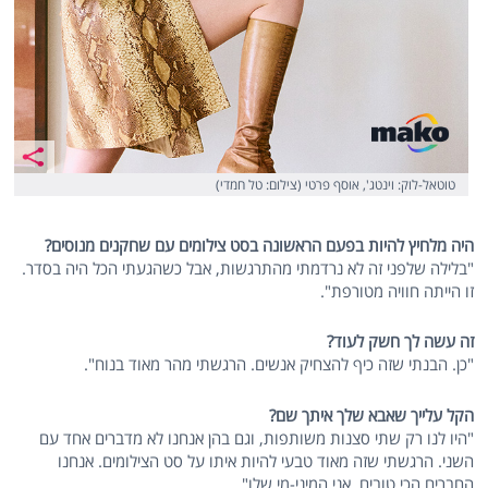
טוטאל-לוק: וינטג', אוסף פרטי (צילום: טל חמדי)
היה מלחיץ להיות בפעם הראשונה בסט צילומים עם שחקנים מנוסים?
"בלילה שלפני זה לא נרדמתי מהתרגשות, אבל כשהגעתי הכל היה בסדר.
זו הייתה חוויה מטורפת".
זה עשה לך חשק לעוד?
"כן. הבנתי שזה כיף להצחיק אנשים. הרגשתי מהר מאוד בנוח".
הקל עלייך שאבא שלך איתך שם?
"היו לנו רק שתי סצנות משותפות, וגם בהן אנחנו לא מדברים אחד עם
השני. הרגשתי שזה מאוד טבעי להיות איתו על סט הצילומים. אנחנו
החברים הכי טובים, אני המיני-מי שלו".