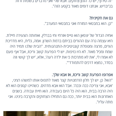
"זה טירוף, יש כל הזמן צחוקים. אבא שלי ואני מדברים בשפות זרות
בג'יבריש. אנחנו דומים מאוד בקטע הזה".
גם את חקיינית?
"כן. הוא במבטאי המזרח ואני במבטאי המערב".
אחיה הגדול של יצפאן הוא טייס אזרחי וחי בברלין, ואחותה הצעירה חיילת.
היא עצמה גרה עם ההורים בביתם ברמת השרון. אמה, גלית, היא מדריכת
הורים, מרצה ומטפלת קוגניטיבית-התנהגותית. "הבית שלנו תמיד היה
שמח ומכיל מאוד. לא היו נזיפות. יש לי הפרעת קשב וריכוז, אבל אף פעם
לא אמרו לי, 'את לא מתרכזת כי את ילדה רעה', אלא, 'יש לך קושי וזה
בסדר, נמצא דרכים להתמודד'".
אפרופו הפרעת קשב וריכוז, אז אבא שלך.
"הוא? כן. יש לך חלון הזדמנויות קצר מאוד לתפוס אותו למשהו רציני,
'אבא, אני צריכה ככה וככה'. אבל הוא אבא מדהים. כשהיינו קטנים הוא לא
היה הרבה בבית, הוא היה כל היום בעבודה. הוא חיית עבודה. בשנים
האחרונות הוא בבית יותר, ככה גם התחילו הצחוקים והקרבה בינינו. אני
מתה עליו".