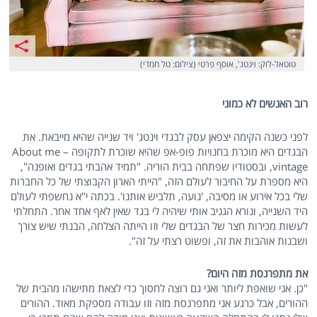
טוטאל-לוק: וינטג', אוסף פרטי (צילום: טל חמדי)
רוב האנשים לא כמוני
לפני כשנה הקימה יצפאן עסק לבגדי וינטג' ויד שנייה שהיא מייבאת. את
הבגדים היא מוכרת בחנויות פופ-אפ שהיא שוכרת לתקופה – About me
vintage, ובסטודיו שפתחה בבית הוריה. "תמיד אהבתי בגדים ואופנה",
היא מספרת על החיבור לעולם הזה, "הייתי הארון הקבוצתי של כל החברות
שלי בכל אירוע או מסיבה, 'נועה, תלביש אותנו'. בכתה י"א נחשפתי לעולם
היד השנייה, ונורא הגניב אותי שיהיה לי בגד שאין לאף אחד אחר. התחלתי
לעשות מכירות חצר של הבגדים שלי וזו הייתה הצלחה, הבנתי שיש צורך
ושבנות אוהבות את זה, ופשוט רצתי על זה".
את מתפרנסת מזה היום?
"כן. אני שואפת ליותר ואני גם רוצה לחסוך כדי לצאת מתישהו מהבית של
ההורים, אבל כרגע אני מתפרנסת מזה וזו עבודה מספקת מאוד. ההורים