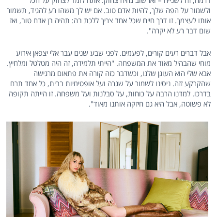
דרמה, זה לשנייה – ואז שוב נהיה צחוק. אתה לומד לצחוק על הכל
ולשמור על הפה שלך, להיות אדם טוב. אם יש לך משהו רע להגיד, תשמור
אותו לעצמך. זו דרך חיים שכל אחד צריך ללכת בה: תהיה בן אדם טוב, ואז
שום דבר רע לא יקרה".
אבל דברים רעים קורים, לפעמים. לפני שבע שנים עבר אלי יצפאן אירוע
מוחי שהבהיל מאוד את המשפחה. "הייתי תלמידה, זה היה מטלטל ומלחיץ.
אבא שלי הוא העוגן שלנו, וכשדבר כזה קורה את פתאום מרגישה
שהקרקע זזה. ניסינו לשמור על שגרה ועל אופטימיות בבית, כל אחד תרם
בדרכו. למדנו הרבה על כוחות, על סבלנות ועל משפחה. זו הייתה תקופה
לא פשוטה, אבל היא גם חיזקה אותנו מאוד".