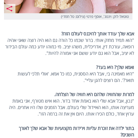
טוטאל-לוק: וינטג', אוסף פרטי (צילום: טל חמדי)
אבא שלך עודד אותך להיכנס לעולם הזה?
"הוא תמיד מחזק אותי. ברור שכמו כל הורה גם הוא היה רוצה שאני אהיה
רופאה, עורכת דין, אדריכלית, משהו יציב. מי כמוהו יודע כמה עולם הבידור
לא יציב, אבל הוא גם יודע ששם אני אמורה להיות".
ואמא שלך? היא בעד?
"היא מאמינה בי, אבל היא הססנית, כמו כל אמא. 'אולי תלכי לעשות
תואר?'. הם רוצים להגן עליי".
למרות שהחוויה שלהם היא חוויה של הצלחה.
"נכון, אבל אבא שלי הוא באמת אחד בדור. הוא איש מטורף, אני באמת
מעריצה אותו, הוא האיידול שלי בעולם. אבל הזמנים שלו היו אחרים. היה
ערוץ אחד, כולם הכירו אותו. היום אין את זה ברמה הזו".
בתור ילדה את זוכרת עליות וירידות מקצועיות של אבא שלך לאורך
השנים?