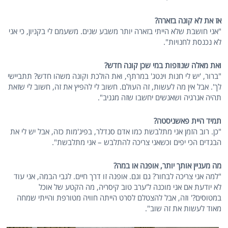
אז את לא קונה בזארה?
"אני חושבת שלא הייתי בזארה יותר משבע שנים. משעמם לי בקניון, כי אני
לא נכנסת לחנויות".
ואת מאלה שנוזפות במי שכן קונה חדש?
"ברור, 'יש לי חנות וינטג' במרתף, ואת הולכת וקונה משהו חדש? תתביישי
לך'. אבל אין מה לעשות, זה העולם. חשוב לי להפיץ את זה, חשוב לי שזאת
תהיה אנרגיה ושאנשים יחשבו שזה מגניב".
תמיד היית פאשניסטה?
"כן. רוב הזמן אני מתלבשת כמו אדם סנדלר, בפיג'מות כזה, אבל יש לי את
הבגדים הכי יפים וכשאני צריכה להתלבש – אני מתלבשת".
מה מעניין אותך יותר, אופנה או במה?
"למה אני צריכה לבחור? גם וגם. אופנה זו דרך חיים. לגבי הבמה, אני עוד
לא יודעת אם אני מוכנה ל'ערב טוב קיסריה, מה הקטע של אוכל
במטוסים?' וזה, אבל להצטלם לסרט הייתה חוויה מטורפת והייתי שמחה
מאוד לעשות את זה שוב".