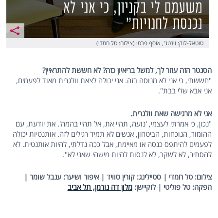
טוטאל-לוק: וינטג', אוסף פרטי (צילום: טל חמדי)
הסנטר הזה עוזר לך, למשל בריאיון כזה? לא חששת להתראיין?
"חששתי, כי אני לא מנוסה בזה. אני יכולה לצאת וולגרית מאוד לפעמים,
אני אבא שלי בבת".
אני לא מרגישה שאת וולגרית.
"נכון, כי אמרתי לעצמי, 'נועה, תהיי את, אל תהיי בהמה'. את יודעת, עם
ההומור, הנוכחות, הביטחון, אנשים לא תמיד רגילים לזה. אותנטיות יכולה
לפעמים להיתפס כגסה או מאיימת, אבל ככה גדלתי, להיות אותנטית. לא
להסתיר, לא לשקר, לא לנסות להיות מישהי שאני לא".
צילום: טל חמדי | סטיילינג: קורין סוויד | איפור ושיער: ענבל שומר |
הפקה: טל פוליטי | לוקיישן:
מלון דה נורמן, תל אביב