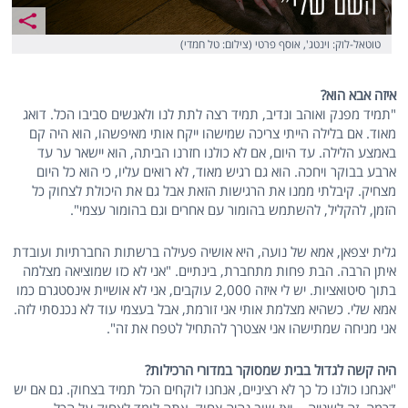
טוטאל-לוק: וינטג', אוסף פרטי (צילום: טל חמדי)
איזה אבא הוא?
"תמיד מפנק ואוהב ונדיב, תמיד רצה לתת לנו ולאנשים סביבו הכל. דואג
מאוד. אם בלילה הייתי צריכה שמישהו ייקח אותי מאיפשהו, הוא היה קם
באמצע הלילה. עד היום, אם לא כולנו חזרנו הביתה, הוא יישאר ער עד
ארבע בבוקר ויחכה. הוא גם רגיש מאוד, לא רואים עליו, כי הוא כל היום
מצחיק. קיבלתי ממנו את הרגישות הזאת אבל גם את היכולת לצחוק כל
הזמן, להקליל, להשתמש בהומור עם אחרים וגם בהומור עצמי".
גלית יצפאן, אמא של נועה, היא אושיה פעילה ברשתות החברתיות ועובדת
איתן הרבה. הבת פחות מתחברת, בינתיים. "אני לא כזו שמוציאה מצלמה
בתוך סיטואציות. יש לי איזה 2,000 עוקבים, אני לא אושיית אינסטגרם כמו
אמא שלי. כשהיא מצלמת אותי אני זורמת, אבל בעצמי עוד לא נכנסתי לזה.
אני מניחה שמתישהו אני אצטרך להתחיל לטפח את זה".
היה קשה לגדול בבית שמסוקר במדורי הרכילות?
"אנחנו כולנו כל כך לא רציניים, אנחנו לוקחים הכל תמיד בצחוק. גם אם יש