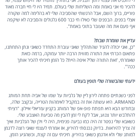
לי להכניס את עצמי לתוך תבנית. אני בתהליך מתמיד של חיפוש עצמי, של
להכיר מי אני באמת ומה השליחות שלי בעולם. תמיד היו לי חיי חברה מאוד
פוריים, ברוך השם, אבל הרגשתי שהסביבה שלי לא בהלימה למה שקורה
אצלי בפנים. הבפנים שלי כאילו חי כבר 600 גלגולים והסביבה לא שיקפה
אף פעם את מה שעובר בתוכי באמת".
עדיין את שומרת שבת?
"כן, ואני יכולה להגיד שהתהליך שאני עוברת התחדד כשאני ונתן התחתנו,
פתאום הכרתי את התורה מזווית הרבה יותר עמוקה, ברמה כזאת
שאמרתי, 'זאת התורה שלי? איפה היית? כל הזמן חיכיתי להכיר אותך
ככה'".
ידעתי שהבשורה שלי תופץ בעולם
לפני כשנתיים פתחה לירון ליין של גלביות על שמו של אביה תחת המותג
ARMAND. היא עשתה את זה במקביל לאימהות הטרייה, ובקצב שלה,
ובחודש הבא היא תפתח פופ-אפ של המותג בקניון עזריאלי איילון. "רציתי
להתלבש יותר צנוע, אבל לקח לי זמן להבין מה טביעת האצבע שלי.
כשאבא שלי נפטר זה היה כמו נביעה פנימית, היה לי ויז'ן של הגלביות ואיך
זה צריך להיראות. בדיוק נכנסתי להיריון, אז אמרתי לעצמי שאני רוצה לדגמן
למותג שלי ולא אדגמן כשאני בהיריון. חיכיתי עם זה קצת, וכשהגיע הזמן,