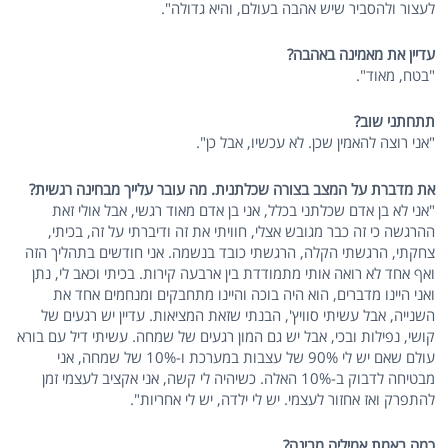
לעצור ולהסביר שיש אהבה בעולם, והיא גדולה".
עדיין את מאמינה באהבה?
"בטח, מאוד".
תתחתני שוב?
"אני רוצה להאמין שכן. לא עכשיו, אבל כן".
את מדברת על המצב בצורה שכלתנית. מה עובר עלייך מבחינה רגשית?
"אני לא בן אדם שכלתני בכלל, אני בן אדם מאוד רגשי, אבל אולי זאת
ההרגשה כי זה כבר מגובש אצלי, חוויתי את זה ודיברתי על זה, בכיתי,
צחקתי, הרגשתי הקלה, הרגשתי כובד בנשמה. אני חודשים בתהליך הזה
ואף אחד לא רואה אותי מתמודדת בין ארבעה קירות. בכיתי וכאב לי, נתן
ואני היינו מדברים, הוא היה בוכה והיינו מתחבקים ומנחמים אחד את
השנייה, אבל עשיתי סוויץ', הבנתי שזאת המציאות. עדיין יש רגעים של
קושי, נפילות ובכי, אבל יש גם המון רגעים של שמחה. עשיתי דיל עם בורא
עולם שאם יש לי 90% של עצבות במערכת ו-10% של שמחה, אני
מבטיחה לדבוק ב-10% האלה. כשיהיה לי קשה, אני אקציב לעצמי זמן
להתפרק ואז אחזור לעצמי. יש לי ילדה, יש לי אחריות".
כמה באמת אמיליה מבינה?