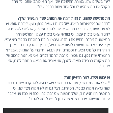
לעד בשירים שלו, בצורת החשיבה שלו, איך הוא כותב אותם. כל אחד
מקבל את מה שמגיע לו וכל אחד שמח בחלק שלו".
את מרגישה שהזוגיות הזו קידמה את המותג שלך והעשייה שלך?
"ברור שהפלטפורמה הזאת, של להיות נשואה לנתן גושן, קידמה אותי. אני
לא אנונימית, זה נתן לי במה ואי אפשר להתכחש לזה, אבל אני לא צריכה
להגיד שאני בזכות עצמי, כי בוודאי שאני בזכות עצמי. הפלטפורמה
הראשונית ניתנה והחשיפה ניתנה, ועכשיו חובת ההוכחה כביכול היא עליי.
אף פעם לא השתמשתי בלהיות אשתו-של, להפך. כשרק הכרנו ולאורך
הדרך היו כל מיני הצעות וסכומים, 'רק תבואי ותדברי על הזוגיות', אבל לא
הרגשתי שזה נכון. גם עכשיו סירבתי להמון דברים, אני לא רוצה לרכוב על
מה שקורה בפרידה הזאת. להפך, אני אוריד את הראש מתחת למים, אני
אחכה".
אז יבואו ויגידו, למה הריאיון הזה?
"יש לי את החיים שלי, את הדברים שלי שאני רוצה להתקדם איתם. ברור
שזה נראה תמוה כביכול, הטיימינג, אבל גם זה לא תמוה מצד שני, כי
ההצעה הזו הגיעה בין שלל הצעות שסירבתי להן וככה או ככה אני אדבר
על זה מתישהו, אז הרגשתי שזה נכון לי. יש לי מה להגיד".