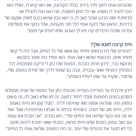
שהכניסו אותו לתוך חדר בידוד בגלל הקורונה, ואז הוא קרא לו, כאילו הוא
רצה להגיד לו משהו. אני כל הזמן חושבת, מה הוא רצה להגיד? אני
מדמיינת שזה הרגע שהכי כאב לו, כי הוא הבין שהוא נכנס לאיזה ואקום של
בדידות. הראש שלי לוקח אותי לכל מיני מקומות, אבל בסוף את משלימה
עם זה שככה הדברים קרו ויש לך געגוע שלא ייעלם אף פעם".
היית קרובה לאבא שלך?
"ההורים שלי היו גרושים וחייתי עם אמא שלי כל החיים, אבל היה לי קשר
מיוחד איתו. הרגשתי שהוא רואה אותי. הוא תמיד היה אומר במבטא
מרוקאי כבד, 'לירון תהיה כוכבת'. המוות שלו נתן לי זריקת מוטיבציה לכל
התהליך הפנימי שאני עוברת, וככה גם יצאתי לדרך של יצירת המותג שלי,
ארמנד, שקרוי על שמו לעילוי נשמתו".
לירון מדברת על הפרידה הטרייה מבעלה נתן ועל המוות של אביה ממחלת
הסרטן בפנים חתומות ומבלי להזיל דמעה. זה לא שלא כואב לה, זה פשוט
החוזק הזה שמלווה אותה מאז שהייתה ילדה. "מגיל קטן לא הייתי באמת
ילדה, הייתי סוג של הורה. כשהייתי בכיתה א' אבחנו סכיזופרניה אצל אחי
שי וזה פס הקול שליווה את החיים שלי", היא נזכרת. "אני זוכרת את עצמי
עם כאב עמוק בפנים שלא הייתי מראה, הבנתי שאני חייבת להיות חזקה
כדי לא לצער את ההורים שלי יותר. זה היה המוטיב שליווה אותי כל החיים".