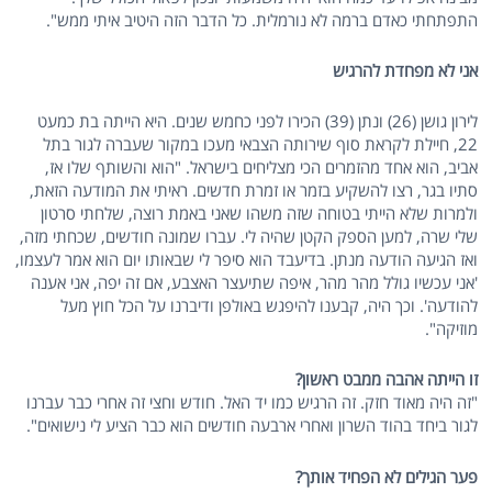
התפתחתי כאדם ברמה לא נורמלית. כל הדבר הזה היטיב איתי ממש".
אני לא מפחדת להרגיש
לירון גושן (26) ונתן (39) הכירו לפני כחמש שנים. היא הייתה בת כמעט
22, חיילת לקראת סוף שירותה הצבאי מעכו במקור שעברה לגור בתל
אביב, הוא אחד מהזמרים הכי מצליחים בישראל. "הוא והשותף שלו אז,
סתיו בגר, רצו להשקיע בזמר או זמרת חדשים. ראיתי את המודעה הזאת,
ולמרות שלא הייתי בטוחה שזה משהו שאני באמת רוצה, שלחתי סרטון
שלי שרה, למען הספק הקטן שהיה לי. עברו שמונה חודשים, שכחתי מזה,
ואז הגיעה הודעה מנתן. בדיעבד הוא סיפר לי שבאותו יום הוא אמר לעצמו,
'אני עכשיו גולל מהר מהר, איפה שתיעצר האצבע, אם זה יפה, אני אענה
להודעה'. וכך היה, קבענו להיפגש באולפן ודיברנו על הכל חוץ מעל
מוזיקה".
זו הייתה אהבה ממבט ראשון?
"זה היה מאוד חזק. זה הרגיש כמו יד האל. חודש וחצי זה אחרי כבר עברנו
לגור ביחד בהוד השרון ואחרי ארבעה חודשים הוא כבר הציע לי נישואים".
פער הגילים לא הפחיד אותך?