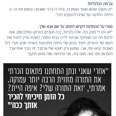
וברמה הכלכלית?
"זה משהו שהוא מאוד האמין בו, והיה לו ברור שאנחנו עושים את זה. זו
הייתה החלטה של שנינו להשקיע בזה".
ספרי על ההחלטה לקרוא למותג על שם אבא שלך.
"לא היה לי ספק בזה. אלה גלביות, ככה העניים במרוקו מתלבשים, ואת
יודעת מה הכי מצחיק? שבתור ילדה בבית הספר, כשהיה צריך להגיד את
השם של ההורים, תמיד הבטן שלי הייתה מתכווצת כשהיה מגיע תורי. לכל
האבות קראו יוסי, אבי, שמעון ורק לאבא שלי ארמנד. זה הביך אותי אבל
היום אין יותר גאה ממני בזה, אני מרגישה שזה ממש תיקון".