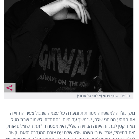
חולצה: אוסף פרטי (צילום: טל עבודי)
גושן נולדה למשפחה מסורתית ומעידה על עצמה שמגיל צעיר התחילה
את המסע הרוחני שלה, שנמשך עד היום. "התחלתי לשמור שבת מגיל
מאוד קטן לבד. זו הייתה הבחירה שלי", היא מספרת. "תמיד שואלים אותי,
'את דתייה?', אבל יש בי משהו שלא שלם עם צורת ההגדרה הזאת, קשה