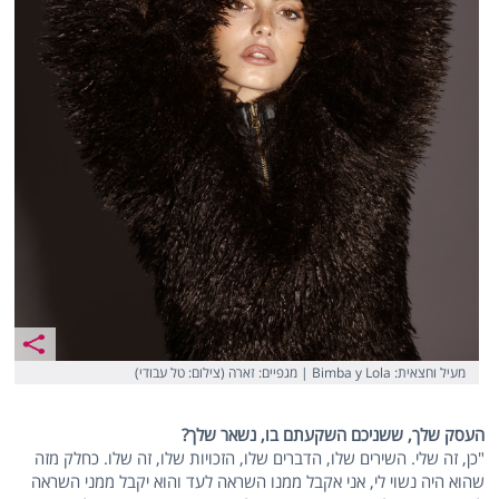
מעיל וחצאית: Bimba y Lola | מגפיים: זארה (צילום: טל עבודי)
העסק שלך, ששניכם השקעתם בו, נשאר שלך?
"כן, זה שלי. השירים שלו, הדברים שלו, הזכויות שלו, זה שלו. כחלק מזה
שהוא היה נשוי לי, אני אקבל ממנו השראה לעד והוא יקבל ממני השראה