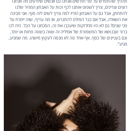
תהליך שהתפרש על פני חודשים.אנחנו גם אנשים שיודעים מה אנחנו
רוצים וצריכים, צריך לשפוט אותנו לכף זכות על האבחון המהיר שלנו
להתחתן, אבל גם על האבחון הזריז למה צריך לשים לזה סוף. אני מבינה
את השאלה, אבל אם כבר הוחלט להתגרש, אז מה עדיף, שזה יימרח על
פני שנים? גם לא היו מחלוקות שיעכבו את זה, הסכמנו על הכל. היה לנו
ברור שבנושא של המשמורת של אמיליה זה שווה בשווה פחות או יותר,
וגם בעניינים של כסף, אף אחד פה לא מנסה לעקוץ מישהו. מה שמגיע,
מגיע".