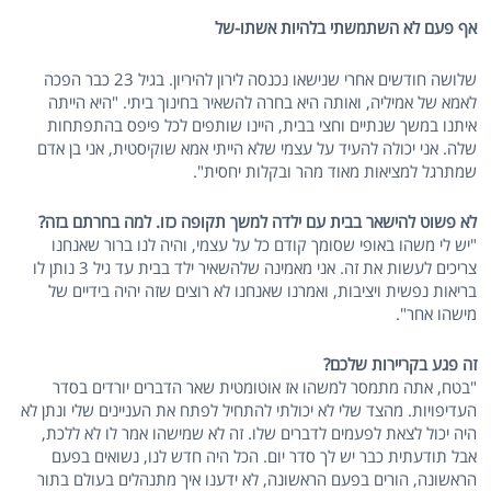
אף פעם לא השתמשתי בלהיות אשתו-של
שלושה חודשים אחרי שנישאו נכנסה לירון להיריון. בגיל 23 כבר הפכה
לאמא של אמיליה, ואותה היא בחרה להשאיר בחינוך ביתי. "היא הייתה
איתנו במשך שנתיים וחצי בבית, היינו שותפים לכל פיפס בהתפתחות
שלה. אני יכולה להעיד על עצמי שלא הייתי אמא שוקיסטית, אני בן אדם
שמתרגל למציאות מאוד מהר ובקלות יחסית".
לא פשוט להישאר בבית עם ילדה למשך תקופה כזו. למה בחרתם בזה?
"יש לי משהו באופי שסומך קודם כל על עצמי, והיה לנו ברור שאנחנו
צריכים לעשות את זה. אני מאמינה שלהשאיר ילד בבית עד גיל 3 נותן לו
בריאות נפשית ויציבות, ואמרנו שאנחנו לא רוצים שזה יהיה בידיים של
מישהו אחר".
זה פגע בקריירות שלכם?
"בטח, אתה מתמסר למשהו אז אוטומטית שאר הדברים יורדים בסדר
העדיפויות. מהצד שלי לא יכולתי להתחיל לפתח את העניינים שלי ונתן לא
היה יכול לצאת לפעמים לדברים שלו. זה לא שמישהו אמר לו לא ללכת,
אבל תודעתית כבר יש לך סדר יום. הכל היה חדש לנו, נשואים בפעם
הראשונה, הורים בפעם הראשונה, לא ידענו איך מתנהלים בעולם בתור