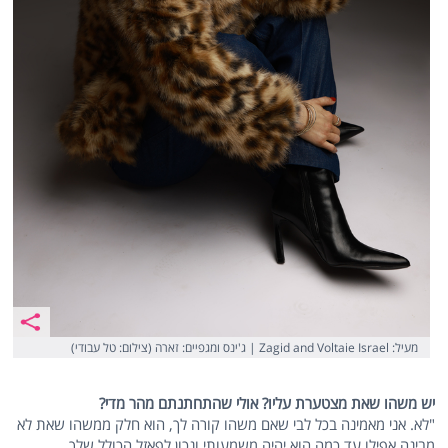
מעיל: Zagid and Voltaie Israel | ג'ינס ומגפיים: זארה (צילום: טל עבודי)
יש משהו שאת מצטערת עליו? אולי שהתחתנתם מהר מדי?
"לא. אני מאמינה בכל לבי שאם משהו קורה לך, הוא חלק ממשהו שאת לא
מבינה אפילו עד כמה הוא יהיה משמעותי ונכון לפאזל הכולל שלך.