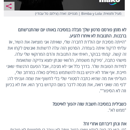
מעיל וחצאית: Bimba y Lola | מגפיים: זארה (צילום: טל עבודי)
לא מזמן פורסם סרטון שלך מבלה במסיבה באותו יום שהתגרשתם
ברבנות. התגובות לא איחרו להגיע.
"הייתה מסיבת יום הולדת לחברה שלי, שאיתה אני מוציאה את השיר, אז
עליתי לרקוד איתה בעמדה. הסרטון הזה עלה לרשתות ואנשים לקחו את
זה קשה. קמתי בבוקר, ראיתי את התגובות והדם המרוקאי שלי עלה.
מישהי כתבה, 'פירקת משפחה, הלוואי שנתן ימצא צדיקה שתואמת
למידות הטובות שלו'. בדרך כלל אני לא מגיבה, אבל הפעם הרגשתי שאני
חייבת. אף אחד לא ירגיש בנוח להשתמש במילים כאלה במרחב שלי,
העליתי את מה שהיא כתבה לסטורי שלי בלי לחשוף את שמה ועניתי לה:
'לפי מה שאני רואה, את מנסה לדבר בשם הקדוש ברוך הוא. את לא בכיוון
וזה לא הסיפור'".
כשבילית במסיבה חשבת שזה יהפוך לאייטם?
"ממש לא".
את ונתן דיברתם אחרי זה?
"כן, הוא רק רצה לוודא שאני בטוב ושזה לא עורר בי תחושות לא טובות.