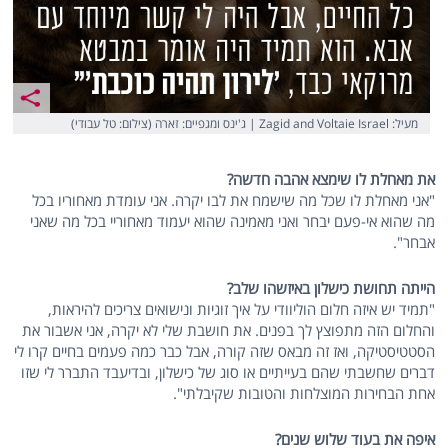
מעיל: Zagid and Voltaie Israel | ג'ינס ומגפיים: זארה (צילום: טל עבודי)
את מאחלת לו שימצא אהבה חדשה?
"אני מאחלת לו שכל מה שישמח את לבו יקרה. אני עומדת מאחוריו בכל
מה שהוא אי-פעם יבחר ואני מאמינה שהוא יעמוד מאחוריי בכל מה שאני
אבחר".
הייתה תחושת כישלון באיזשהו שלב?
"תמיד יש איזה חלום הוליוודי על איך זוגיות ונישואים צריכים להיראות,
והחלום הזה מתפוצץ לך בפנים. את חושבת שלי לא יקרה, אני אשבור את
הסטטיסטיקה, ואז זה מבאס שזה קורה, אבל כבר כמה פעמים בחיים קרו לי
דברים שחשבתי שהם בעייתיים או סוג של כישלון, ובדיעבד התברר לי שזו
אחת הבחירות המוצלחות והטובות שקיבלתי".
איפה את בעוד שלוש שנים?