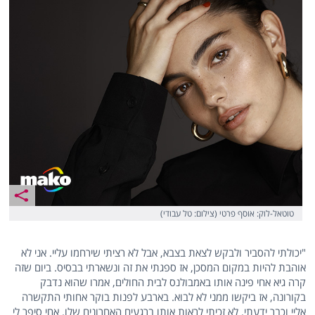
טוטאל-לוק: אוסף פרטי (צילום: טל עבודי)
"יכולתי להסביר ולבקש לצאת בצבא, אבל לא רציתי שירחמו עליי. אני לא
אוהבת להיות במקום המסכן, אז ספגתי את זה ונשארתי בבסיס. ביום שזה
קרה גיא אחי פינה אותו באמבולנס לבית החולים, אמרו שהוא נדבק
בקורונה, אז ביקשו ממני לא לבוא. בארבע לפנות בוקר אחותי התקשרה
אליי וכבר ידעתי. לא זכיתי לראות אותו ברגעים האחרונים שלו. אחי סיפר לי