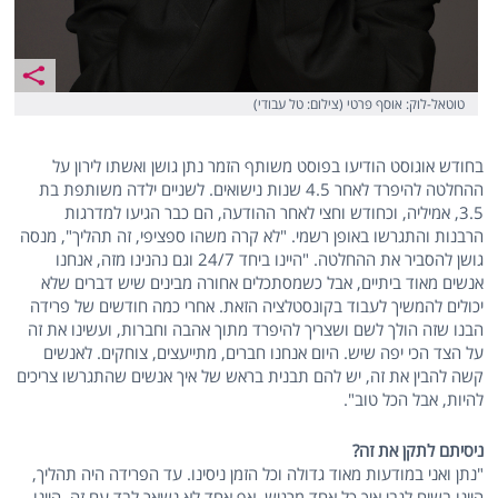
טוטאל-לוק: אוסף פרטי (צילום: טל עבודי)
בחודש אוגוסט הודיעו בפוסט משותף הזמר נתן גושן ואשתו לירון על
ההחלטה להיפרד לאחר 4.5 שנות נישואים. לשניים ילדה משותפת בת
3.5, אמיליה, וכחודש וחצי לאחר ההודעה, הם כבר הגיעו למדרגות
הרבנות והתגרשו באופן רשמי. "לא קרה משהו ספציפי, זה תהליך", מנסה
גושן להסביר את ההחלטה. "היינו ביחד 24/7 וגם נהנינו מזה, אנחנו
אנשים מאוד ביתיים, אבל כשמסתכלים אחורה מבינים שיש דברים שלא
יכולים להמשיך לעבוד בקונסטלציה הזאת. אחרי כמה חודשים של פרידה
הבנו שזה הולך לשם ושצריך להיפרד מתוך אהבה וחברות, ועשינו את זה
על הצד הכי יפה שיש. היום אנחנו חברים, מתייעצים, צוחקים. לאנשים
קשה להבין את זה, יש להם תבנית בראש של איך אנשים שהתגרשו צריכים
להיות, אבל הכל טוב".
ניסיתם לתקן את זה?
"נתן ואני במודעות מאוד גדולה וכל הזמן ניסינו. עד הפרידה היה תהליך,
היינו בשיח לגבי איך כל אחד מרגיש, אף אחד לא נשאר לבד עם זה. היינו