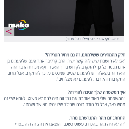
טוטאל-לוק: אוסף פרטי (צילום: טל עבודי)
חלק מהמחירים ששילמתם, זה גם מחיר הפרידה?
"אני לא חושבת שיש לזה קשר ישיר. הרב קרליבך אמר פעם שלפעמים בן
אדם מנסה כל כך להתקרב לקדוש ברוך הוא, ודווקא מכורח הדבר הזה
הוא חוזר בשאלה. יש לפעמים שניים שמנסים כל כך להתקרב, אבל מרוב
התקרבות והקרבה, לפעמים לא מצליחים".
איך המשפחה שלך הגיבה לפרידה?
"המשפחה שלי מאוד אוהבת את נתן וזה היה להם לא פשוט. לאמא שלי זה
ממש כאב, אבל כל הורה רוצה שהילד שלו יהיה מאושר ושמח".
התחתנתם מהר והתגרשתם מהר.
"זה לא היה מהר בהכרח, פשוט כשכבר הוצאנו את זה, זה היה בסוף