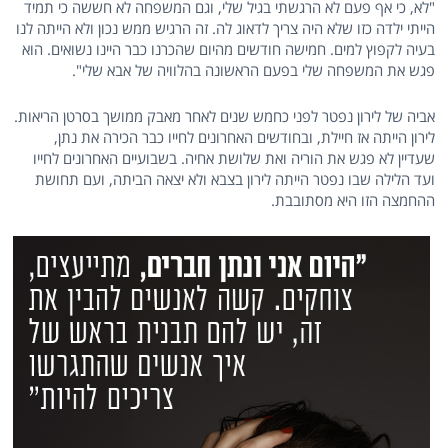
"לא, כי אף פעם לא הרגשתי בגיל שלי, וגם המשפחה לא חששה כי תמיד
הייתי ילדה כזו שלא היה צריך לדאוג לה. זה הרגיש ממש נכון ולא הייתה לנו
בעיה לקפוץ למים. חמישה חודשים מהיום שהכרנו כבר היינו נשואים. הוא
פגש את המשפחה שלי בפעם הראשונה בהלוויה של אבא שלי".
אביה של לירון נפטר לפני כחמש שנים לאחר מאבק ממושך בסרטן הריאות.
לירון הייתה אז חיילת, ובחודשים האחרונים לחייו כבר הכירה את נתן,
שעדיין לא פגש את הוריה ואת שלושת אחיה. בשבועיים האחרונים לחייו
ועד הלילה שבו נפטר הייתה לירון בצבא ולא יצאה הביתה, ועם תחושת
ההחמצה הזו היא מסתובבת.