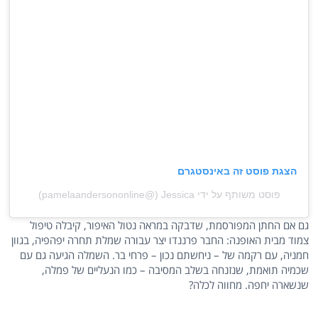
הצגת פוסט זה באינסטגרם
פוסט משותף על ידי ‏‎Jessica‎‏ (@‏‎pamelaandersononline‎‏)
גם אם החתן המפורסמת, שדבקה במראה נטול האיפור, קיבלה טיפול
צמוד מבית האופנה: החבר פרננדו יצר עבורה שמלת תחרה יפהפיה, בגוון
חמניה, עם רקמה של – ניחשתם נכון – פרחי בר. השמלה הגיעה גם עם
שכמיה תואמת, שנזנחה בשלב המסיבה – כמו הנעליים של פמלה,
שנשארה יחפה. מחווה לכלה?