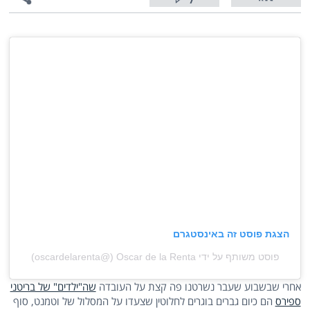
7
הצגת פוסט זה באינסטגרם
פוסט משותף על ידי ‏‎Oscar de la Renta‎‏ (@‏‎oscardelarenta‎‏)
אחרי שבשבוע שעבר נשרטנו פה קצת על העובדה
שה"ילדים" של בריטני
ספירס
הם כיום גברים בוגרים לחלוטין שצעדו על המסלול של וטמנט, סוף