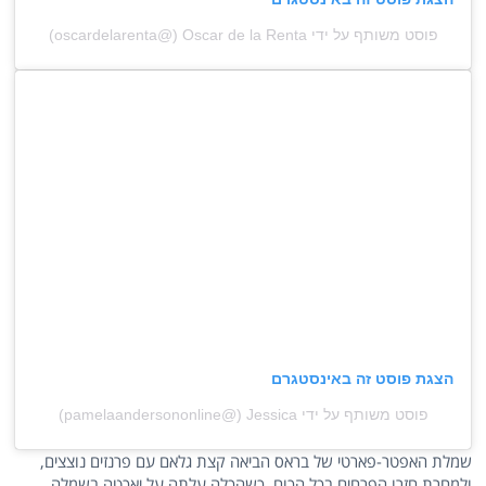
פוסט משותף על ידי ‏‎Oscar de la Renta‎‏ (@‏‎oscardelarenta‎‏)
הצגת פוסט זה באינסטגרם
פוסט משותף על ידי ‏‎Jessica‎‏ (@‏‎pamelaandersononline‎‏)
שמלת האפטר-פארטי של בראס הביאה קצת גלאם עם פרנזים נוצצים,
ולמחרת חזרו הפרחים בכל הכוח, כשהכלה עלתה על יאכטה בשמלה