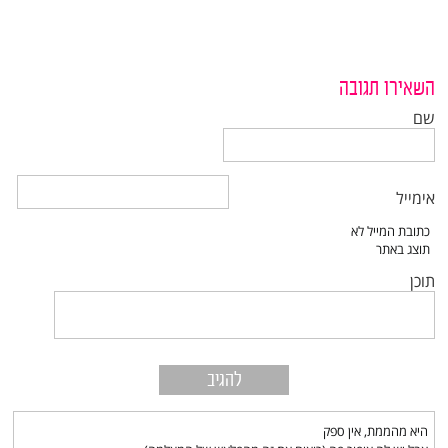
השאירו תגובה
שם
אימייל
תוכן
היא מהממת, אין ספק