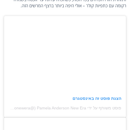
רקומה עם כתפיות קולר – אולי היפה ביותר ברצף המרשים הזה.
הצגת פוסט זה באינסטגרם
פוסט משותף על ידי ‏‎Pamela Anderson New Era‎‏ (@‏‎pamelaandersonewera‎‏)