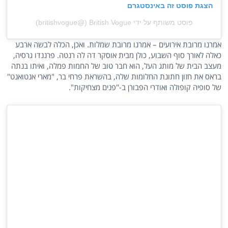
הצגת פוסט זה באינסטגרם
פוסט משותף על ידי ‏‎British Vogue‎‏ (@‏‎britishvogue‎‏)
אמרנו מרובת אירועים – אמרנו מרובת שמלות. ואכן, הכלה לבשה ארבע
כאלה לאורך סוף השבוע, כולן מבית אוסקר דה לה רנטה. פרננדו גרסיה,
מעצב הבית של מותג העל, הוא חבר טוב של החמות פמלה, ואיתו בנתה
בראס את חזון חתונת החלומות שלה, בהשראת פרחי בר, "מארי אנטואנט"
של סופיה קופולה ואודרי הפבורן ב-"פנים מצחיקות".