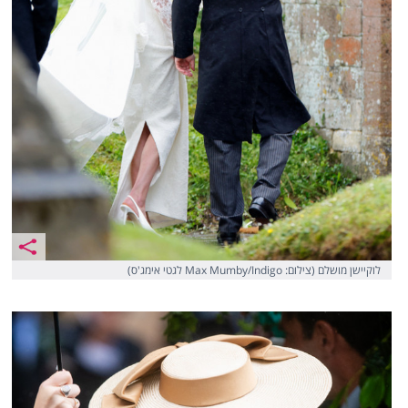
לוקיישן מושלם (צילום: Max Mumby/Indigo לגטי אימג'ס)