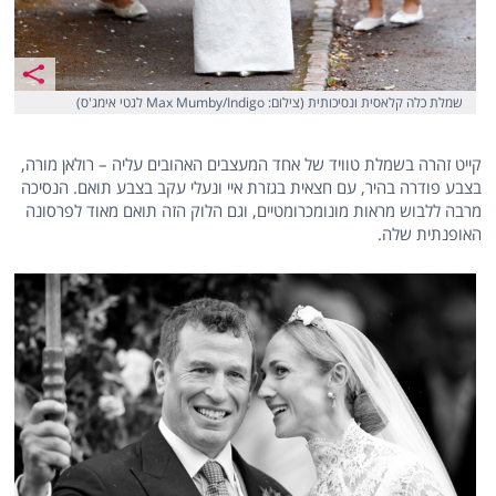
שמלת כלה קלאסית ונסיכותית (צילום: Max Mumby/Indigo לגטי אימג'ס)
קייט זהרה בשמלת טוויד של אחד המעצבים האהובים עליה – רולאן מורה,
בצבע פודרה בהיר, עם חצאית בגזרת איי ונעלי עקב בצבע תואם. הנסיכה
מרבה ללבוש מראות מונומכרומטיים, וגם הלוק הזה תואם מאוד לפרסונה
האופנתית שלה.