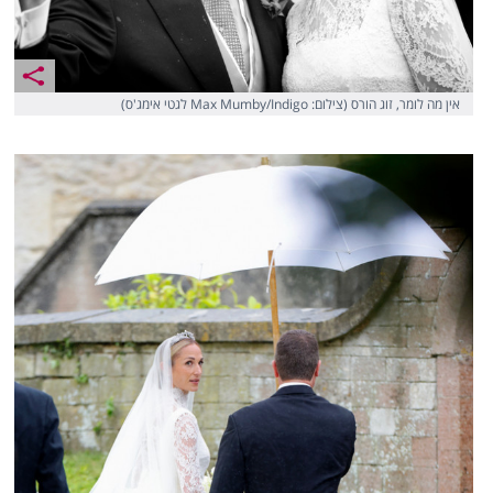
אין מה לומר, זוג הורס (צילום: Max Mumby/Indigo לגטי אימג'ס)