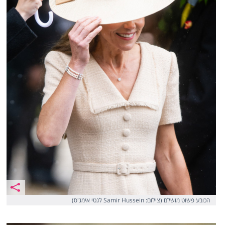
הכובע פשוט מושלם (צילום: Samir Hussein לגטי אימג'ס)