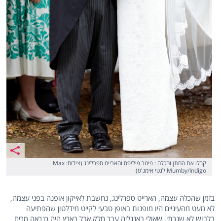
קבלו את החתן והכלה : פיטר פיליפס והארייט ספרלינג (צילום: Max
Mumby/Indigo לגטי אימג'ס)
בזמן שהכלה עצמה, הארייט ספרלינג, נחשבת לאייקון אופנה בפני עצמה,
לא מעט מהעיניים היו מופנות באופן טבעי לקייט מידלטון שהפתיעה
בלבוש לא שגרתי, שאולי באנגליה עבר חלק אבל בארץ היה כנראה מרים