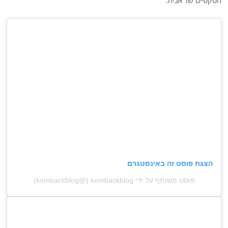
הטקטיים של אביה.
הצגת פוסט זה באינסטגרם
פוסט משותף על ידי ‏‎kombackblog‎‏ (@‏‎kombackblog‎‏)