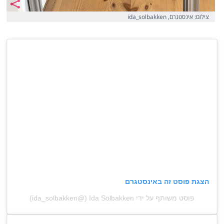
צילום: אינסטגרם, ida_solbakken
הצגת פוסט זה באינסטגרם
פוסט משותף על ידי ‏‎Ida Solbakken‎‏ (@‏‎ida_solbakken‎‏)