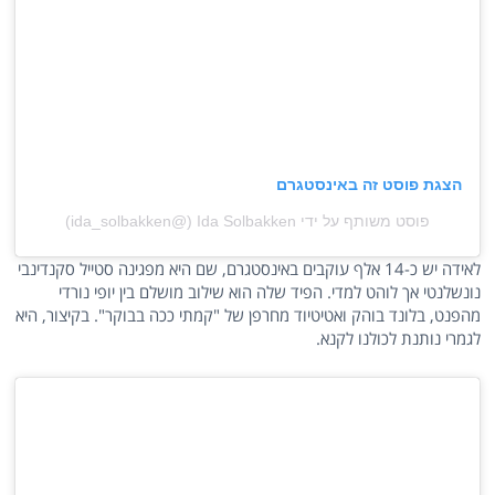
הצגת פוסט זה באינסטגרם
פוסט משותף על ידי ‏‎Ida Solbakken‎‏ (@‏‎ida_solbakken‎‏)
לאידה יש כ-14 אלף עוקבים באינסטגרם, שם היא מפגינה סטייל סקנדינבי
נונשלנטי אך לוהט למדי. הפיד שלה הוא שילוב מושלם בין יופי נורדי
מהפנט, בלונד בוהק ואטיטיוד מחרפן של "קמתי ככה בבוקר". בקיצור, היא
לגמרי נותנת לכולנו לקנא.