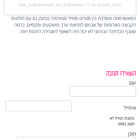
פוסט משותף על ידי ‏‎Ida Solbakken‎‏ (@‏‎ida_solbakken‎‏)
הפאשניסטה משלבת בין סטריט-סטייל ספורטיבי (כמובן גם עם חולצות
הקבוצה האדומות של אבוש) למראות ערב מושקעים וסקסיים. נדמה
שענף הכדורגל הנורווגי לא יכול היה לשאוף לשגרירה לוהטת יותר.
השאירו תגובה
שם
אימייל
תוכן