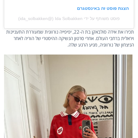
הצגת פוסט זה באינסטגרם
פוסט משותף על ידי ‏‎Ida Solbakken‎‏ (@‏‎ida_solbakken‎‏)
תכירו את אידה סולבאקן בת ה-22, יפיפייה נורווגית שמעוררת התעניינות
ויראלית ברחבי העולם. אחרי סרטון הנשיקה ההיסטרי של הוריה לאחר
הניצחון של נורווגיה, מגיע הרגע שלה.