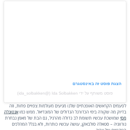
הצגת פוסט זה באינסטגרם
פוסט משותף על ידי ‏‎Ida Solbakken‎‏ (@‏‎ida_solbakken‎‏)
לפעמים הקראשים האופנתיים שלנו מגיעים מעולמות צפויים פחות, וזה
בדיוק מה שקורה בימי הכדורגל הגדולים של המונדיאל. ממש כמו
אנטונלה
מסי
שמושכת עכשיו תשומת לב גדולה מהרגיל, גם הבת של מאמן נבחרת
נורווגיה – סטאלה סולבאקן, עושה עכשיו כותרות, ולא בגלל המהלכים