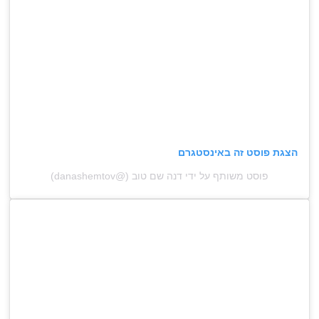
הצגת פוסט זה באינסטגרם
פוסט משותף על ידי ‏‎דנה שם טוב‎‏ (@‏‎danashemtov‎‏)