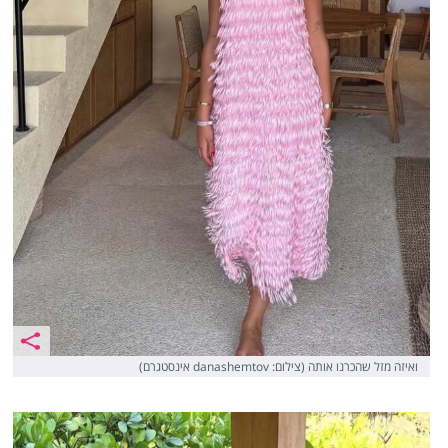
ואיזה מזל שהכרנו אותה (צילום: danashemtov אינסטגרם)