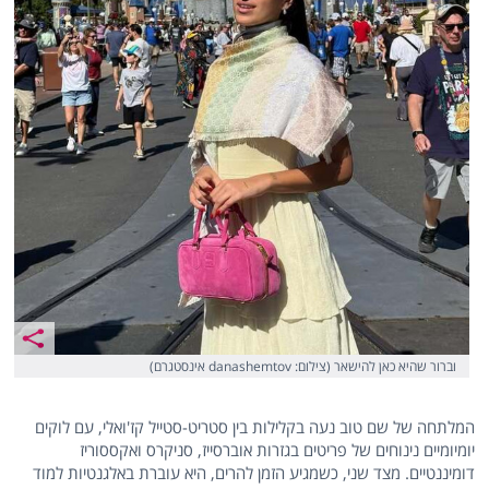
וברור שהיא כאן להישאר (צילום: danashemtov אינסטגרם)
המלתחה של שם טוב נעה בקלילות בין סטריט-סטייל קז'ואלי, עם לוקים
יומיומיים נינוחים של פריטים בגזרות אוברסייז, סניקרס ואקססוריז
דומיננטיים. מצד שני, כשמגיע הזמן להרים, היא עוברת באלגנטיות למוד