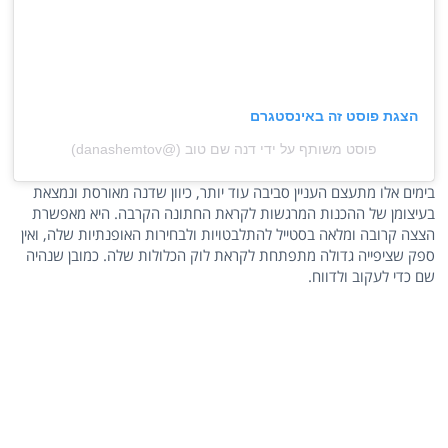
הצגת פוסט זה באינסטגרם
פוסט משותף על ידי ‏‎דנה שם טוב‎‏ (@‏‎danashemtov‎‏)
בימים אלו מתעצם העניין סביבה עוד יותר, כיוון שדנה מאורסת ונמצאת
בעיצומן של ההכנות המרגשות לקראת החתונה הקרבה. היא מאפשרת
הצצה קרובה ומלאה בסטייל להתלבטויות ולבחירות האופנתיות שלה, ואין
ספק שציפייה גדולה מתפתחת לקראת לוק הכלולות שלה. כמובן שנהיה
שם כדי לעקוב ולדווח.