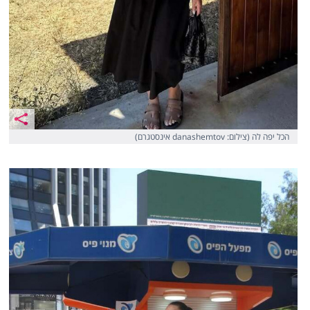
הכל יפה לה (צילום: danashemtov אינסטגרם)