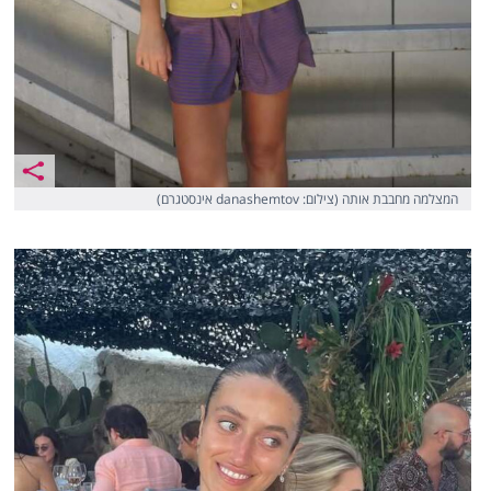
המצלמה מחבבת אותה (צילום: danashemtov אינסטגרם)