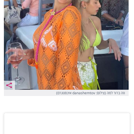
וזה ברור למה (צילום: danashemtov אינסטגרם)