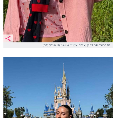
גם בחורף וגם בקיץ (צילום: danashemtov אינסטגרם)