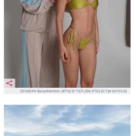
גם בפרונט אבל גם בעלת עסק לבגדי ים (צילום: danashemtov אינסטגרם)