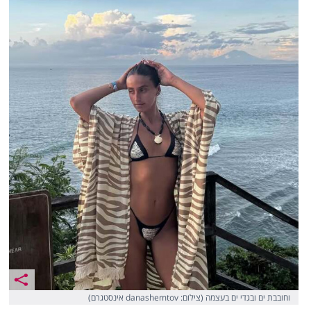
וחובבת ים ובגדי ים בעצמה (צילום: danashemtov אינסטגרם)