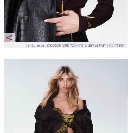
יפה לה מחוץ לבית (צילום: שי כהן ארבל מתוך אינסטגרם, shay_arbel)