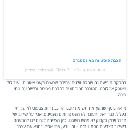
הצגת פוסט זה באינסטגרם
פוסט משותף על ידי ‏‎Tirtza Ti‎‏ (@‏‎tirtza_cohen‎‏)
בהפקה מופיעה גם שמלת וולנים עתירת שסעים וקאט-אאוטים, ועוד לוק
מאופק אך לוהט, המורכב ממכנסונים בהדפס פפיטה ובלייזר עם פסי
סיכה.
מראה נוסף שמשך את תשומת ליבנו הורכב מזיווג צבעוני לא שגרתי
בעליל. כבר ראינו העונה לא מעט ציוותים מעניינים, אבל על שילוב של
חרדל וירוק בקבוק לא ממש חשבנו. כהן הצליחה לגרום לנו להתאהב
בשילוב הצבעים הסתווי הזה – ומי יודע, אולי אפילו נמצא את עצמנו