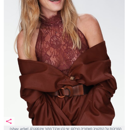
המריבות על התקציב מאחוריה (צילום: שי כהן ארבל מתוך אינסטגרם, shay_arbel)