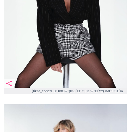
אלגנטי ולוהט (צילום: שי כהן ארבל מתוך אינסטגרם, tirza_cohen)