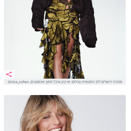
ממזרח ירושלים ללב התעשייה (צילום: שי כהן ארבל מתוך אינסטגרם, tirtza_cohen)