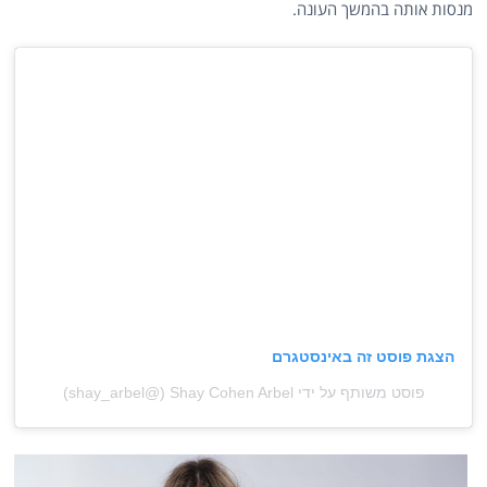
מנסות אותה בהמשך העונה.
הצגת פוסט זה באינסטגרם
פוסט משותף על ידי ‏‎Shay Cohen Arbel‎‏ (@‏‎shay_arbel‎‏)