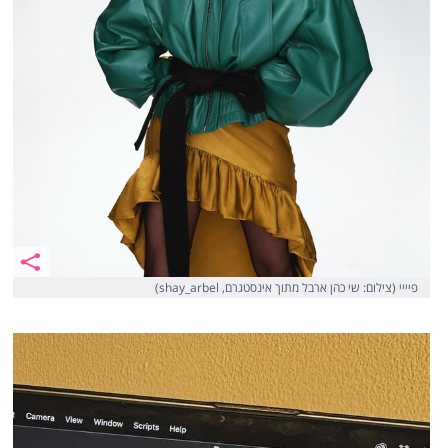
פיייי (צילום: שי כהן ארבל מתוך אינסטגרם, shay_arbel)