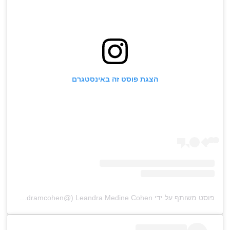
הצגת פוסט זה באינסטגרם
פוסט משותף על ידי ‏‎Leandra Medine Cohen‎‏ (@‏‎leandramcohen‎‏)