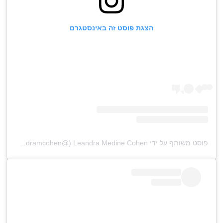
הצגת פוסט זה באינסטגרם
פוסט משותף על ידי ‏‎Leandra Medine Cohen‎‏ (@‏‎leandramcohen‎‏)