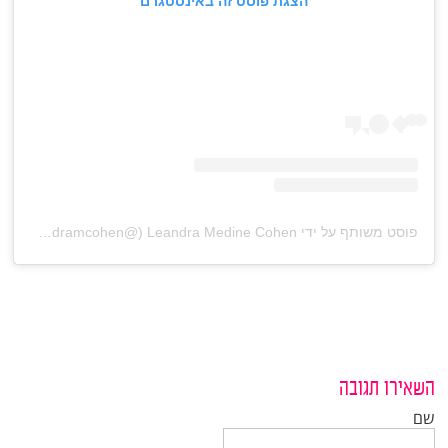
הצגת פוסט זה באינסטגרם
פוסט משותף על ידי ‏‎Leandra Medine Cohen‎‏ (@‏‎leandramcohen‎‏)
השאירו תגובה
שם