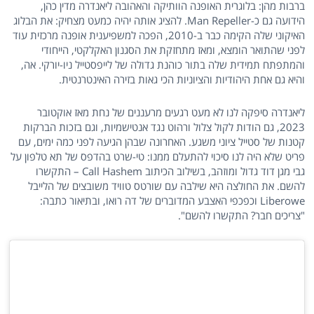
ברבות מהן: בלוגרית האופנה הוותיקה והאהובה ליאנדרה מדין כהן,
הידועה גם כ-Man Repeller. להציג אותה יהיה כמעט מצחיק: את הבלוג
האיקוני שלה הקימה כבר ב-2010, הפכה למשפיענית אופנה מרכזית עוד
לפני שהתואר הומצא, ומאז מתחזקת את הסגנון האקלקטי, הייחודי
והמתפתח תמידית שלה בתור כוהנת גדולה של לייפסטייל ניו-יורקי. אה,
והיא גם אחת היהודיות והציוניות הכי גאות בזירה האינטרנטית.
ליאנדרה סיפקה לנו לא מעט רגעים מרעננים של נחת מאז אוקטובר
2023, גם הודות לקול צלול ורהוט נגד אנטישמיות, וגם בזכות הברקות
קטנות של סטייל ציוני משגע. האחרונה שבהן הגיעה לפני כמה ימים, עם
פריט שלא היה לנו סיכוי להתעלם ממנו: טי-שרט בהדפס של תא טלפון על
גבי מגן דוד גדול ומוזהב, בשילוב הכיתוב Call Hashem – התקשרו
להשם. את החולצה היא שילבה עם שורטס טוויד משובצים של הלייבל
Liberowe וכפכפי האצבע המדוברים של דה רואו, ובתיאור כתבה:
"צריכים חבר? התקשרו להשם".