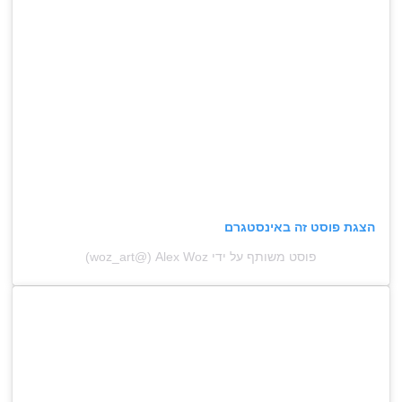
הצגת פוסט זה באינסטגרם
פוסט משותף על ידי ‏‎Alex Woz‎‏ (@‏‎woz_art‎‏)