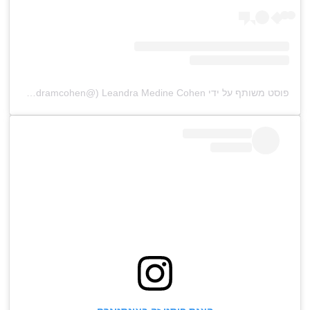
פוסט משותף על ידי ‏‎Leandra Medine Cohen‎‏ (@‏‎leandramcohen‎‏)