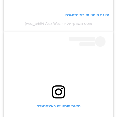
הצגת פוסט זה באינסטגרם
פוסט משותף על ידי ‏‎Alex Woz‎‏ (@‏‎woz_art‎‏)
הצגת פוסט זה באינסטגרם