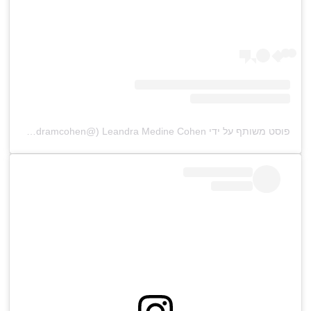
פוסט משותף על ידי ‏‎Leandra Medine Cohen‎‏ (@‏‎leandramcohen‎‏)