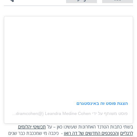
5
הצגת פוסט זה באינסטגרם
פוסט משותף על ידי ‏‎Leandra Medine Cohen‎‏ (@‏‎leandramcohen‎‏)
בשתי כתבות הטרנד האחרונות שעשינו כאן – על
תכשיטי יהלומים
לרגליים
והכפכפים החדשים של דה רואו
- כיכבה מי שמככבת כבר שנים