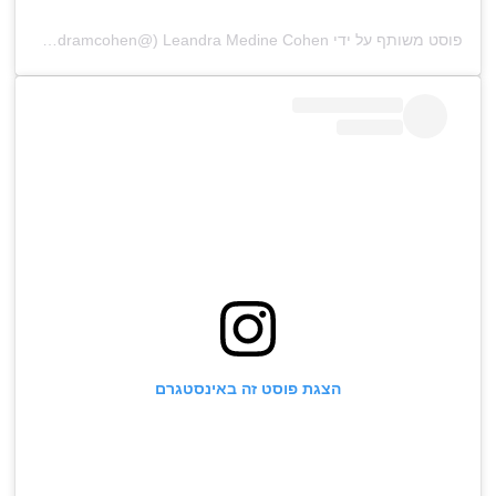
פוסט משותף על ידי ‏‎Leandra Medine Cohen‎‏ (@‏‎leandramcohen‎‏)
הצגת פוסט זה באינסטגרם