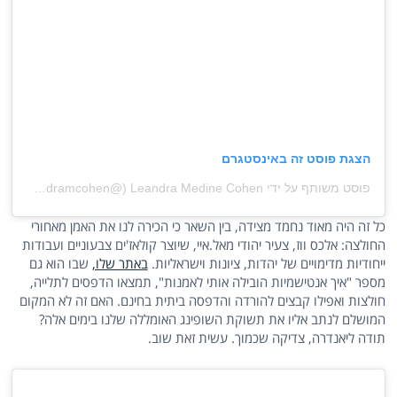
הצגת פוסט זה באינסטגרם
פוסט משותף על ידי ‏‎Leandra Medine Cohen‎‏ (@‏‎leandramcohen‎‏)
כל זה היה מאוד נחמד מצידה, בין השאר כי הכירה לנו את האמן מאחורי
החולצה: אלכס ווז, צעיר יהודי מאל.איי, שיוצר קולאז'ים צבעוניים ועבודות
ייחודיות מדימויים של יהדות, ציונות וישראליות.
באתר שלו,
שבו הוא גם
מספר "איך אנטישמיות הובילה אותי לאמנות", תמצאו הדפסים לתלייה,
חולצות ואפילו קבצים להורדה והדפסה ביתית בחינם. האם זה לא המקום
המושלם לנתב אליו את תשוקת השופינג האומללה שלנו בימים אלה?
תודה ליאנדרה, צדיקה שכמוך. עשית זאת שוב.