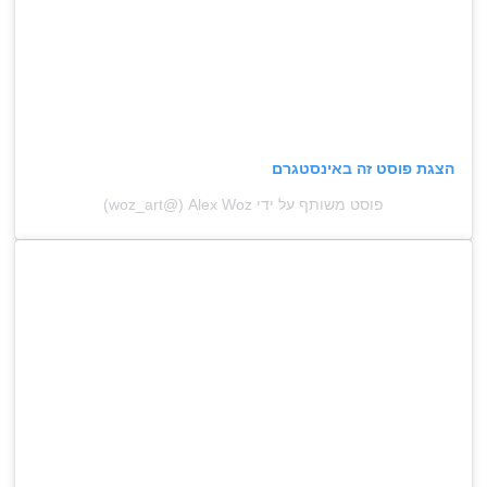
הצגת פוסט זה באינסטגרם
פוסט משותף על ידי ‏‎Alex Woz‎‏ (@‏‎woz_art‎‏)