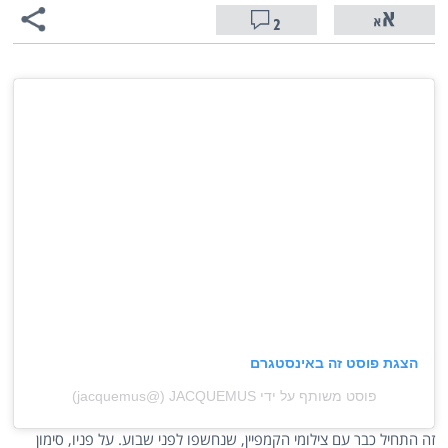
2
הצגת פוסט זה באינסטגרם
פוסט משותף על ידי ‏‎JACQUEMUS‎‏ (@‏‎jacquemus‎‏)
זה התחיל כבר עם צילומי הקמפיין, שנחשפו לפני שבוע. על פניו, סימון