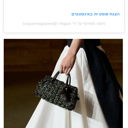
הצגת פוסט זה באינסטגרם
פוסט משותף על ידי ‏‎Vogue‎‏ (@‏‎voguemagazine‎‏)