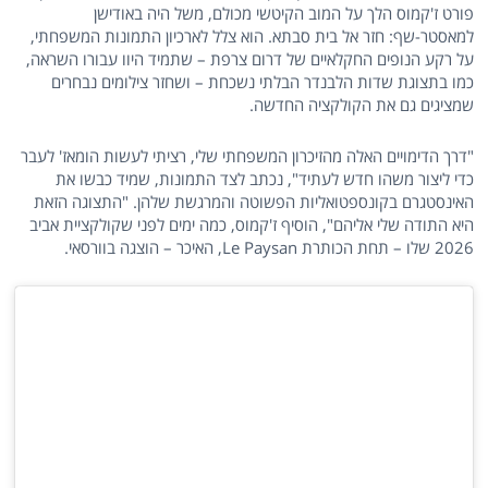
פורט ז'קמוס הלך על המוב הקיטשי מכולם, משל היה באודישן
למאסטר-שף: חזר אל בית סבתא. הוא צלל לארכיון התמונות המשפחתי,
על רקע הנופים החקלאיים של דרום צרפת – שתמיד היוו עבורו השראה,
כמו בתצוגת שדות הלבנדר הבלתי נשכחת – ושחזר צילומים נבחרים
שמציגים גם את הקולקציה החדשה.
"דרך הדימויים האלה מהזיכרון המשפחתי שלי, רציתי לעשות הומאז' לעבר
כדי ליצור משהו חדש לעתיד", נכתב לצד התמונות, שמיד כבשו את
האינסטגרם בקונספטואליות הפשוטה והמרגשת שלהן. "התצוגה הזאת
היא התודה שלי אליהם", הוסיף ז'קמוס, כמה ימים לפני שקולקציית אביב
2026 שלו – תחת הכותרת Le Paysan, האיכר – הוצגה בוורסאי.