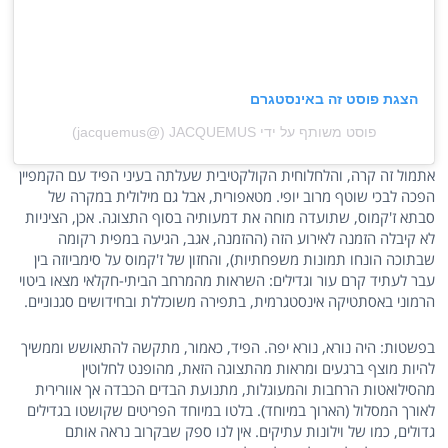
הצגת פוסט זה באינסטגרם
פוסט משותף על ידי ‏‎JACQUEMUS‎‏ (@‏‎jacquemus‎‏)
אתמול זה קרה, והלחלוחית הקולקטיבית שעלתה בעיני הפיד עם הקמפיין
הפכה לבכי שוטף מרוב יופי. מטאפורית, אבל גם מילולית במקרה של
סבתא ז'קמוס, שתועדה מוחה את דמעותיה בסוף התצוגה. אכן, הציניות
לא קיבלה הזמנה לאירוע הזה (ההזמנה, אגב, הגיעה במפית רקומה
שבתוכה הונחו תמונות משפחתיות), והחזון של ז'קמוס על סימביוזה בין
עבר לעתיד קרם עור וגדילים: השראות מהמרחב הביתי-חקלאי מצאו ביטוי
הרמוני באסתטיקה אינסטגרמית, בתפירה משוכללת ובחידושים סגנוניים.
בפשטות: היה נורא, נורא יפה. הפיד, כאמור, מתקשה להתאושש וממשיך
להיות מוצף ברגעים ומראות מהתצוגה הזאת, מהופנט לחלוטין
מהסילואטות הרחבות והמעוגלות, מתנועת הבדים הכבדה אך אוורירית
לאורך המסלול (הארוך במיוחד). בלטו במיוחד הפריטים שקושטו בגדילים
גדולים, כמו של וילונות עתיקים. אין לנו ספק שבקרוב נראה אותם