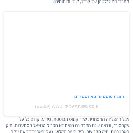
מתנדנדים לרגליהן של קנדל, קיילי ודומותיהן.
הצגת פוסט זה באינסטגרם
פוסט משותף על ידי ‏‎WWD‎‏ (@‏‎wwd‎‏)
אבל ההצלחה המסחרית של ז'קמוס מבוססת, כידוע, קודם כל על
אקססוריז, ונראה שגם מהבחינה הזאת לא חסר פוטנציאל הסתערות: תיק
האספרגוס, תיק הקרושה, תיק העור הקלוע, נעלי האספדריל עם עקב