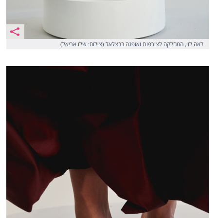
לאה לוי, המחלקה לצורפות ואופנה בבצלאל (צילום: שלו אריאל)