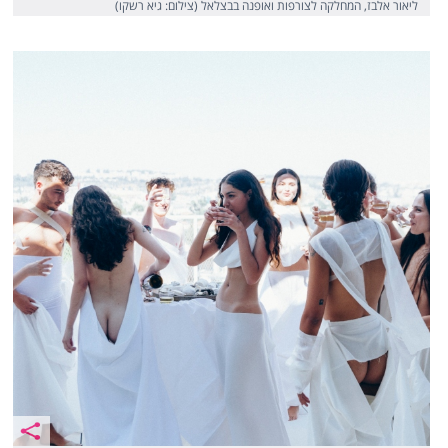
ליאור אלבז, המחלקה לצורפות ואופנה בבצלאל (צילום: גיא רשקו)