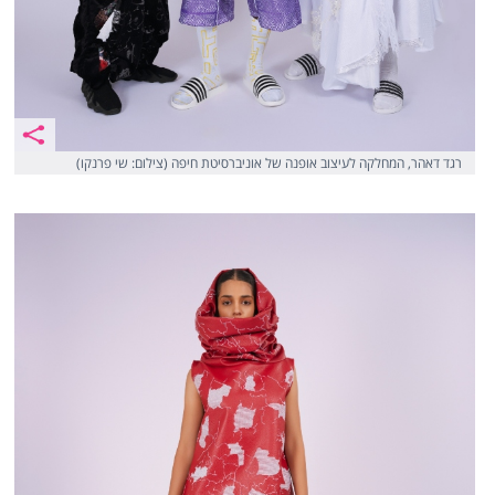
רגד דאהר, המחלקה לעיצוב אופנה של אוניברסיטת חיפה (צילום: שי פרנקו)