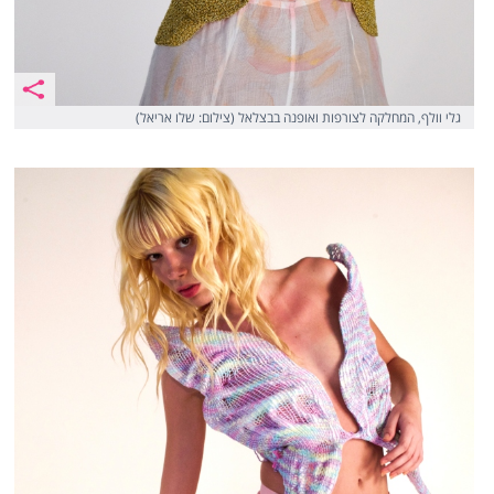
גלי וולף, המחלקה לצורפות ואופנה בבצלאל (צילום: שלו אריאל)