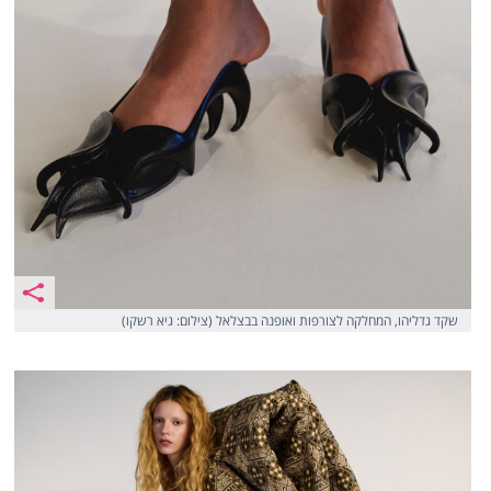
שקד גדליהו, המחלקה לצורפות ואופנה בבצלאל (צילום: גיא רשקו)