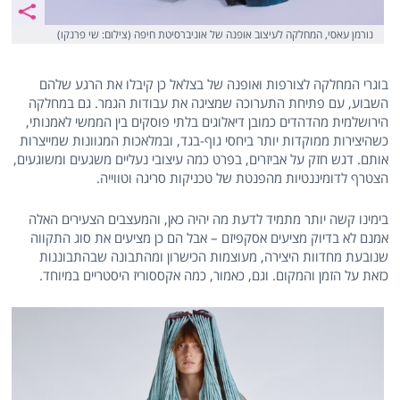
נורמן עאסי, המחלקה לעיצוב אופנה של אוניברסיטת חיפה (צילום: שי פרנקו)
בוגרי המחלקה לצורפות ואופנה של בצלאל כן קיבלו את הרגע שלהם
השבוע, עם פתיחת התערוכה שמציגה את עבודות הגמר. גם במחלקה
הירושלמית מהדהדים כמובן דיאלוגים בלתי פוסקים בין הממשי לאמנותי,
כשהיצירות ממוקדות יותר ביחסי גוף-בגד, ובמלאכות המגוונות שמייצרות
אותם. דגש חזק על אביזרים, בפרט כמה עיצובי נעליים משגעים ומשוגעים,
הצטרף לדומיננטיות מהפנטת של טכניקות סריגה וטווייה.
בימינו קשה יותר מתמיד לדעת מה יהיה כאן, והמעצבים הצעירים האלה
אמנם לא בדיוק מציעים אסקפיזם – אבל הם כן מציעים את סוג התקווה
שנובעת מחדוות היצירה, מעוצמות הכישרון ומהתבונה שבהתבוננות
כזאת על הזמן והמקום. וגם, כאמור, כמה אקססוריז היסטריים במיוחד.