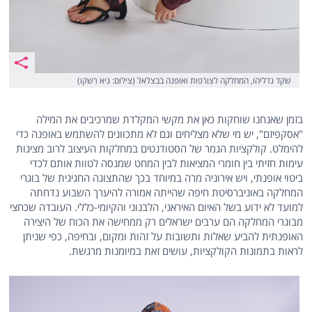
שקד גדליהו, המחלקה לצורפות ואופנה בבצלאל (צילום: גיא רשקו)
בזמן שאנחנו שוחקות כאן את מקשי המקלדת שמרכיבים את המילה
"אסקפיזם", יש מי שלא מצליחים וגם לא מתכוונים להשתמש באופנה כדי
להימלט. קולקציות הגמר של הסטודנטים במחלקות העיצוב לרוב מציגות
עימות חזיתי בין חומרי המציאות לבין המחט שמנסה לטוות אותם לכדי
ביטוי אופנתי, ויש אירוניה מרה במיוחד בכך שהתצוגה החגיגית של בוגרי
המחלקה באוניברסיטת חיפה שהייתה אמורה להיערך השבוע נדחתה
למועד לא ידוע בשל האיום האיראני, הלבנוני והקיומי-כללי. העובדה שכחצי
מבוגרי המחלקה הם ערבים ישראלים רק ממחישה את הכוח של היצירה
האופנתית להביע שאלות ותשובות על זהות ומקום, ובחיפה, כפי שניתן
לראות בתמונות הקולקציות, עושים זאת במיומנות מרגשת.