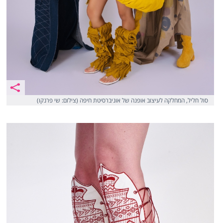
סול חליל, המחלקה לעיצוב אופנה של אוניברסיטת חיפה (צילום: שי פרנקו)