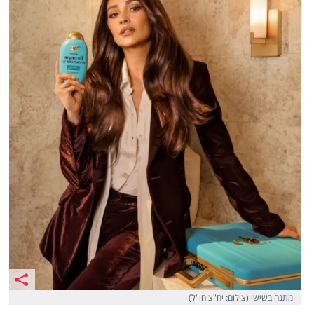
מתנה בשישי (צילום: יח"צ חו"ל)