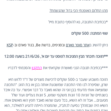
מהו החלום האופנתי הכי גדול שהגשמת?
*בכתיבת התגובה, נא להוסיף כתובת מייל
שווי המתנה: 500 שקלים
ניתן להשיג ב
אתר סופר פארם
ובסניפים, ברשת Be, בגוד פארם וב-
KSP
**הזוכה תיבחר מבין המגיבות לפוסט עד יום א', 21/6/26 בשעה 12:00
***בכתיבת תגובה הנני מאשרת שקראתי את
התקנון
והסכמתי לדבריו
הזוכה משבוע שעבר ב-500 שקלים לרכישת מוצרים של ד"ר ללוש היא
שרון, שסיפרה לנו מהי התכונה שמשגעת אותה בבן או בת הזוג: "התכונה
שמוציאה אותי מדעתי בבן זוגי זה שהוא מאבד כל דבר אפשרי. עד כה איבד
בשנתיים של זוגיות 10 זוגות משקפי שמש, 5 זוגות נעליים ועוד שלל
מטענים… אבל זה לא השיא, בכל פעם שהוא מאבד חפץ הוא מאשים אותי.
השיא היה שבמהלך נסיעה לנתב״ג, שהמטרה הייתה להגיע לתאילנד, הוא
שכח במונית את התיק עם תרופות חשובות שלו ונאלצנו אחרי כל