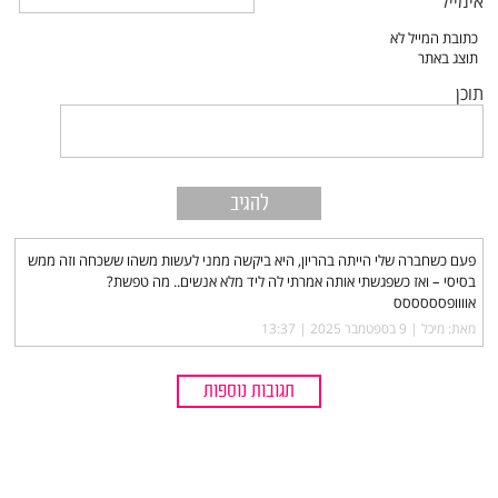
אימייל
תוכן
פעם כשחברה שלי הייתה בהריון, היא ביקשה ממני לעשות משהו ששכחה וזה ממש
בסיסי – ואז כשפגשתי אותה אמרתי לה ליד מלא אנשים.. מה טפשת?
אוווופסססססס
מאת: מיכל |‏
9 בספטמבר 2025 | 13:37
תגובות נוספות