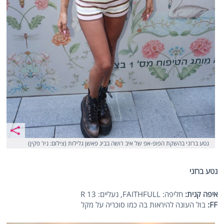
נטע ברזני בהשקת הפופ-אפ של איב רושה בביג פאשן גלילות (צילום: ניר פקין)
נטע ברזני
איפה קנית:
חליפה: FAITHFULL, נעליים: R 13
FF
:
בול העונה להיראות בה כמו סוכריה על מקל