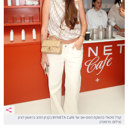
קורל מיכאלי בהשקת הפופ-אפ של BYNETA Café בקניון הזהב בראשון לציון
(צילום: פרסונה)