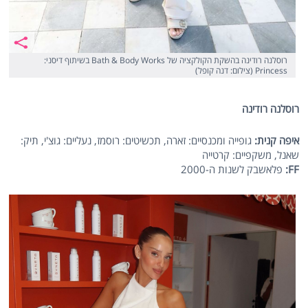
רוסלנה רודינה בהשקת הקולקציה של Bath & Body Works בשיתוף דיסני:
Princess (צילום: דנה קופל)
רוסלנה רודינה
איפה קנית:
גופייה ומכנסיים: זארה, תכשיטים: רוסמז, נעליים: גוצ'י, תיק:
שאנל, משקפיים: קרטייה
FF
:
פלאשבק לשנות ה-2000