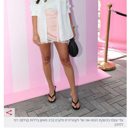
עדי עצמי בהשקת הפופ-אפ של ויקטוריה'ס סיקרט בביג פאשן גלילות (צילום: רפי
דלויה)