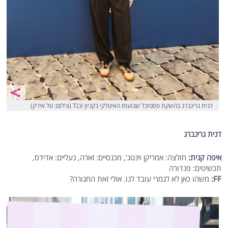
דנית גרינברג בהשקת פסטיבל שבועות האיטלקי בקניון TLV (צילום: טל איז'ק)
דנית גרינברג
איפה קנית:
חולצה: אמריקן וינטג', מכנסיים: זארה, נעליים: אדידס,
תכשיטים: פנדורה
FF
:
משהו כאן לא לגמרי עובד לנו. אולי זאת החגורה?