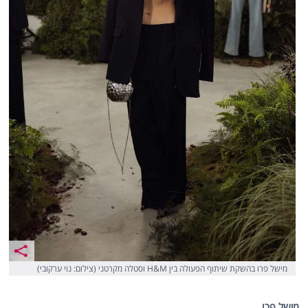
מישל פרו בהשקת שיתוף הפעולה בין H&M וסטלה מקרטני (צילום: נוי ערקובי)
מישל פרו