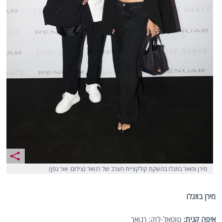
מירן ומאור בוזגלו בהשקת קולקציית הערב של רנואר (צילום: אור גפן)
מירן בוזגלו
איפה קנית:
טוטאל-לוק: רנואר