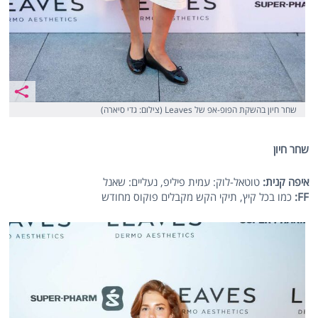
שחר חיון בהשקת הפופ-אפ של Leaves (צילום: גדי סיארה)
שחר חיון
איפה קנית:
טוטאל-לוק: עמית פיליפ, נעליים: שאנל
FF
:
כמו בכל קיץ, תיקי הקש מקבלים פוקוס מחודש