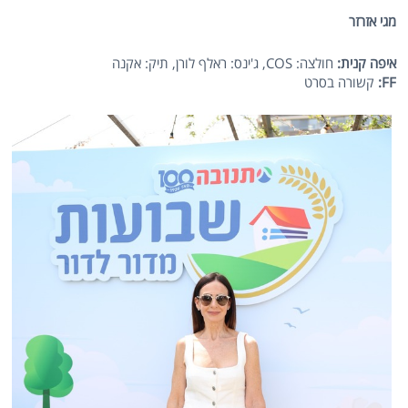
מגי אזרזר
איפה קנית:
חולצה: COS, ג'ינס: ראלף לורן, תיק: אקנה
FF
:
קשורה בסרט