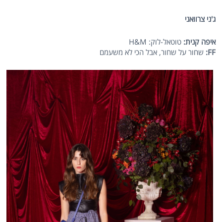
ג'ני צרוואני
איפה קנית:
טוטאל-לוק: H&M
FF
:
שחור על שחור, אבל הכי לא משעמם