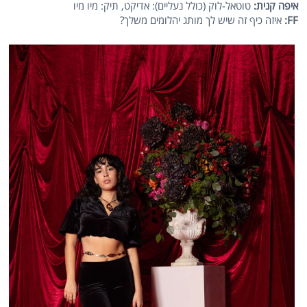
איפה קנית:
טוטאל-לוק (כולל נעליים): אדיקט, תיק: מיו מיו
FF
:
איזה כיף זה שיש לך מותג יהלומים משלך?