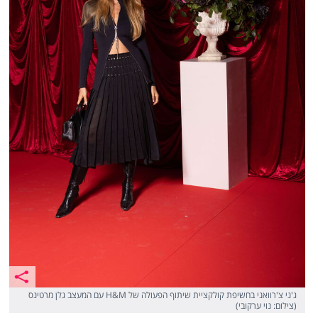
ג'ני צ'רוואני בחשיפת קולקציית שיתוף הפעולה של H&M עם המעצב גלן מרטינס
(צילום: נוי ערקובי)