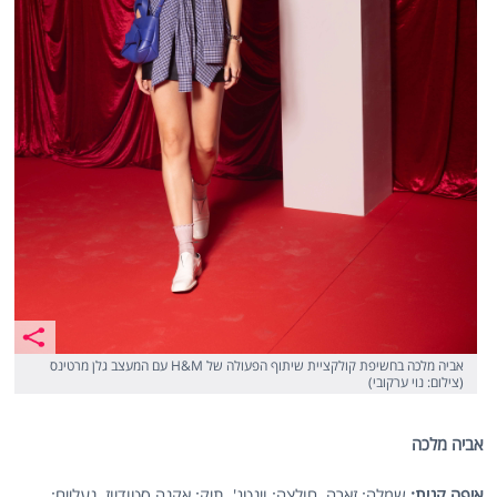
אביה מלכה בחשיפת קולקציית שיתוף הפעולה של H&M עם המעצב גלן מרטינס
(צילום: נוי ערקובי)
אביה מלכה
איפה קנית:
שמלה: זארה, חולצה: וינטג', תיק: אקנה סטודיוז, נעליים: