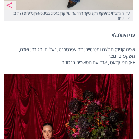
עדי הימלבלוי בהשקת הקליניקה החדשה של קרן ברטוב בביג פאשן גלילות (צילום:
אור גפן)
עדי הימלבלוי
איפה קנית:
חולצה ומכנסיים: דה אפרטמנט, נעליים וחגורה: זארה,
משקפיים: גוצ'י
FF
:
הכי קלאסי, אבל עם הטאצ'ים הנכונים