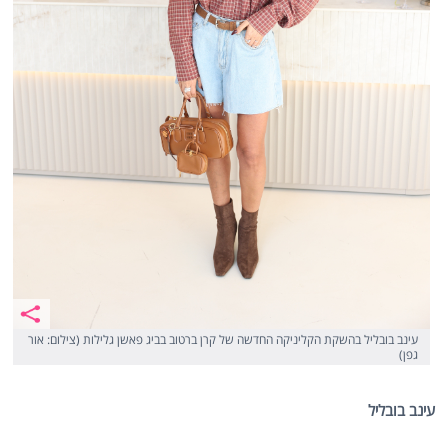
עינב בובליל בהשקת הקליניקה החדשה של קרן ברטוב בביג פאשן גלילות (צילום: אור
גפן)
עינב בובליל