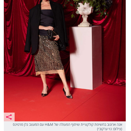
אנה ארונוב בחשיפת קולקציית שיתוף הפעולה של H&M עם המעצב גלן מרטינס
(צילום: נוי ערקובי)