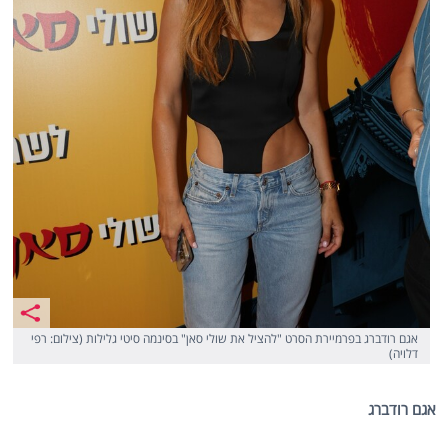
אגם רודברג בפרמיירת הסרט "להציל את שולי סאן" בסינמה סיטי גלילות (צילום: רפי
דלויה)
אגם רודברג