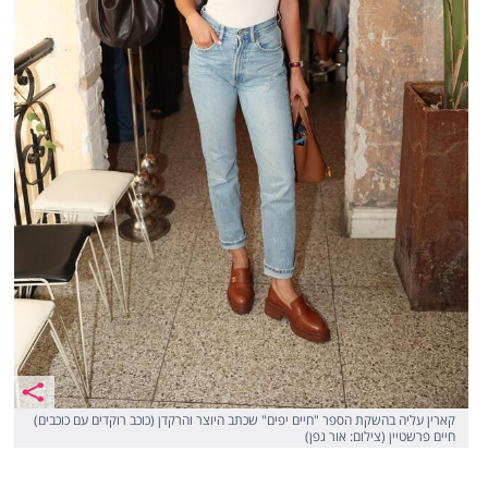
קארין עליה בהשקת הספר "חיים יפים" שכתב היוצר והרקדן (כוכב רוקדים עם כוכבים)
חיים פרשטיין (צילום: אור גפן)