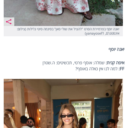
יאנה יוסף בפרמיירת הסרט "להציל את שולי סאן" בסינמה סיטי גלילות (צילום:
אינסטגרם, yanayosef1)
יאנה יוסף
איפה קנית:
שמלה: אוסף פרטי, תכשיטים: ה.שטרן
FF
:
למה לנו אין כאלה באוסף?