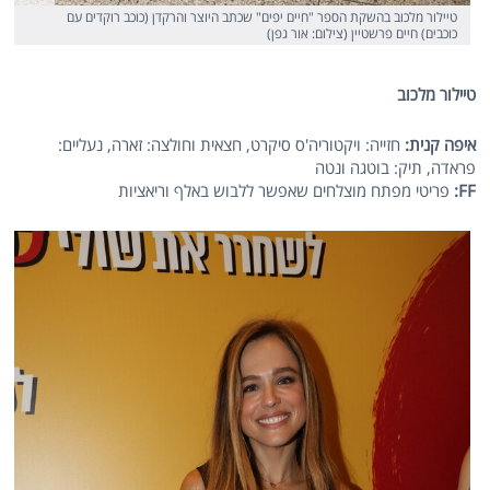
טיילור מלכוב בהשקת הספר "חיים יפים" שכתב היוצר והרקדן (כוכב רוקדים עם
כוכבים) חיים פרשטיין (צילום: אור גפן)
טיילור מלכוב
איפה קנית:
חזייה: ויקטוריה'ס סיקרט, חצאית וחולצה: זארה, נעליים:
פראדה, תיק: בוטגה ונטה
FF
:
פריטי מפתח מוצלחים שאפשר ללבוש באלף וריאציות