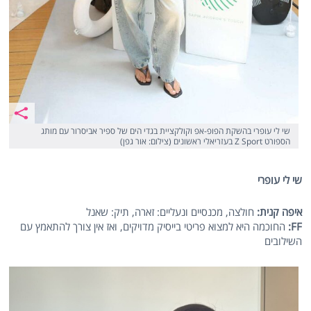
שי לי עופרי בהשקת הפופ-אפ וקולקציית בגדי הים של ספיר אביסרור עם מותג
הספורט Z Sport בעזריאלי ראשונים (צילום: אור גפן)
שי לי עופרי
איפה קנית:
חולצה, מכנסיים ונעליים: זארה, תיק: שאנל
FF
:
החוכמה היא למצוא פריטי בייסיק מדויקים, ואז אין צורך להתאמץ עם
השילובים