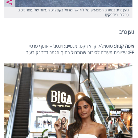
ניצן גריב במתחם הפופ-אפ של לוריאל ישראל בקונצרט הגאווה של עופר ניסים
(צילום: ניר פקין)
ניצן גריב
איפה קנית:
טוטאל-לוק: אדיקט, מגפיים: וינטג' – אוסף פרטי
FF
:
עליונית מעולה לסיבוב שמתחיל בחוף ונגמר בדרינק בעיר