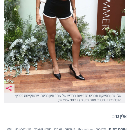
אלין כהן בהשקת תפריט הבריאות החדש של שחר חיון בביגה, שהתקיימה בסניף
הדגל בקניון הגדול פתח תקווה (צילום: אסף לב)
אלין כהן:
איפה קנית:
חליפה: Revolve, נעליים: זארה, תיק: שאנל, משקפיים: YSL