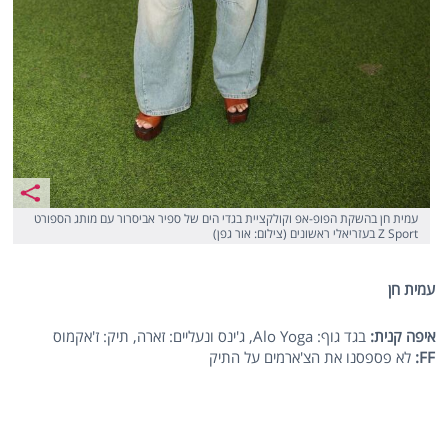
עמית חן בהשקת הפופ-אפ וקולקציית בגדי הים של ספיר אביסרור עם מותג הספורט
Z Sport בעזריאלי ראשונים (צילום: אור גפן)
עמית חן
איפה קנית:
בגד גוף: Alo Yoga, ג'ינס ונעליים: זארה, תיק: ז'אקמוס
FF
:
לא פספסנו את הצ'ארמים על התיק