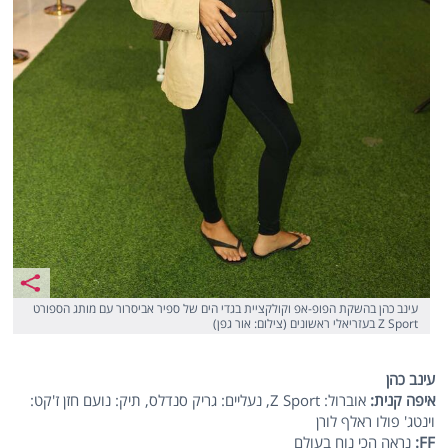
עינב כהן בהשקת הפופ-אפ וקולקציית בגדי הים של ספיר אביסרור עם מותג הספורט
Z Sport בעזריאלי ראשונים (צילום: אור גפן)
עינב כהן
איפה קנית:
אוברול: Z Sport, נעליים: גריק סנדלס, תיק: נועם חזן ז'קט:
וינטג' פולו ראלף לורן
FF
:
נראה הכי נוח בעולם